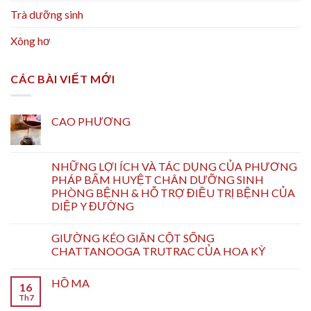
Trà dưỡng sinh
Xông hơ
CÁC BÀI VIẾT MỚI
CAO PHƯƠNG
NHỮNG LỢI ÍCH VÀ TÁC DỤNG CỦA PHƯƠNG
PHÁP BẤM HUYỆT CHÂN DƯỠNG SINH
PHÒNG BỆNH & HỖ TRỢ ĐIỀU TRỊ BỆNH CỦA
DIỆP Y ĐƯỜNG
GIƯỜNG KÉO GIÃN CỘT SỐNG
CHATTANOOGA TRUTRAC CỦA HOA KỲ
HỒ MA
16
Th7