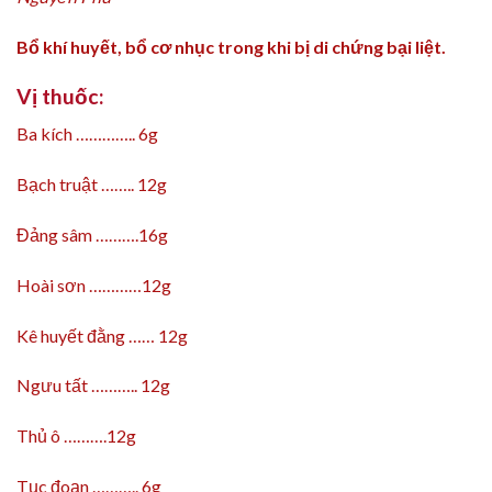
Bổ khí huyết, bổ cơ nhục trong khi bị di chứng bại liệt.
Vị thuốc:
Ba kích ………….. 6g
Bạch truật …….. 12g
Đảng sâm ……….16g
Hoài sơn …………12g
Kê huyết đằng …… 12g
Ngưu tất ……….. 12g
Thủ ô ……….12g
Tục đoạn ……….. 6g