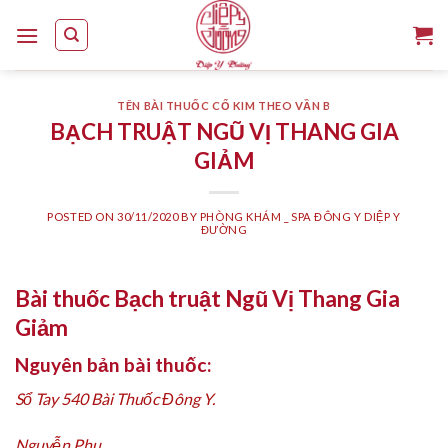
Skip
to
content
TÊN BÀI THUỐC CỔ KIM THEO VẦN B
BẠCH TRUẬT NGŨ VỊ THANG GIA
GIẢM
POSTED ON
30/11/2020
BY
PHÒNG KHÁM _ SPA ĐÔNG Y DIỆP Y
ĐƯỜNG
Bài thuốc Bạch truật Ngũ Vị Thang Gia
Giảm
Nguyên bản bài thuốc:
Sổ Tay 540 Bài Thuốc Đông Y.
Nguyễn Phu