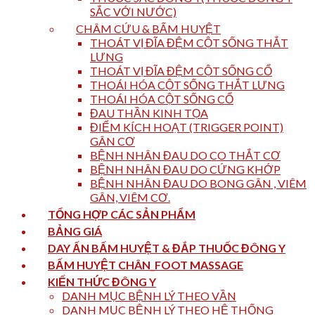
SẮC VỚI NƯỚC)
CHÂM CỨU & BẤM HUYỆT
THOÁT VỊ ĐĨA ĐỆM CỘT SỐNG THẮT
LƯNG
THOÁT VỊ ĐĨA ĐỆM CỘT SỐNG CỔ
THOÁI HÓA CỘT SỐNG THẮT LƯNG
THOÁI HÓA CỘT SỐNG CỔ
ĐAU THẦN KINH TỌA
ĐIỂM KÍCH HOẠT (TRIGGER POINT)
GÂN CƠ
BỆNH NHÂN ĐAU DO CO THẮT CƠ
BỆNH NHÂN ĐAU DO CỨNG KHỚP
BỆNH NHÂN ĐAU DO BONG GÂN , VIÊM
GÂN, VIÊM CƠ.
TỔNG HỢP CÁC SẢN PHẨM
BẢNG GIÁ
DAY ẤN BẤM HUYỆT & ĐẮP THUỐC ĐÔNG Y
BẤM HUYỆT CHÂN_FOOT MASSAGE
KIẾN THỨC ĐÔNG Y
DANH MỤC BỆNH LÝ THEO VẦN
DANH MỤC BỆNH LÝ THEO HỆ THỐNG