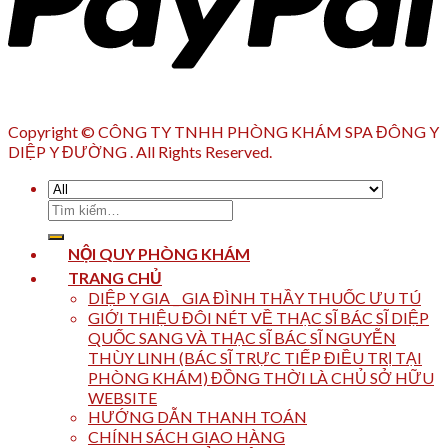
Copyright © CÔNG TY TNHH PHÒNG KHÁM SPA ĐÔNG Y
DIỆP Y ĐƯỜNG . All Rights Reserved.
Tìm
kiếm:
NỘI QUY PHÒNG KHÁM
TRANG CHỦ
DIỆP Y GIA _ GIA ĐÌNH THẦY THUỐC ƯU TÚ
GIỚI THIỆU ĐÔI NÉT VỀ THẠC SĨ BÁC SĨ DIỆP
QUỐC SANG VÀ THẠC SĨ BÁC SĨ NGUYỄN
THÙY LINH (BÁC SĨ TRỰC TIẾP ĐIỀU TRỊ TẠI
PHÒNG KHÁM) ĐỒNG THỜI LÀ CHỦ SỞ HỮU
WEBSITE
HƯỚNG DẪN THANH TOÁN
CHÍNH SÁCH GIAO HÀNG