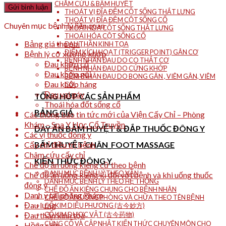
CHÂM CỨU & BẤM HUYỆT
THOÁT VỊ ĐĨA ĐỆM CỘT SỐNG THẮT LƯNG
THOÁT VỊ ĐĨA ĐỆM CỘT SỐNG CỔ
Chuyên mục bệnh lý liên quan
THOÁI HÓA CỘT SỐNG THẮT LƯNG
THOÁI HÓA CỘT SỐNG CỔ
Bảng giá thu phí
ĐAU THẦN KINH TỌA
ĐIỂM KÍCH HOẠT (TRIGGER POINT) GÂN CƠ
Bệnh lý cơ xương khớp
BỆNH NHÂN ĐAU DO CO THẮT CƠ
Đau khớp cổ
BỆNH NHÂN ĐAU DO CỨNG KHỚP
Đau khớp gối
BỆNH NHÂN ĐAU DO BONG GÂN , VIÊM GÂN, VIÊM
Đau khớp háng
CƠ.
Đau vai gáy
TỔNG HỢP CÁC SẢN PHẨM
Thoái hóa đốt sống cổ
BẢNG GIÁ
Các thông báo tin tức mới của Viện Cấy Chỉ – Phòng
Khám – Spa Y Học Cổ Truyền
DAY ẤN BẤM HUYỆT & ĐẮP THUỐC ĐÔNG Y
Các vị thuốc đông y
Cấy chỉ điều trị bệnh
BẤM HUYỆT CHÂN_FOOT MASSAGE
Châm cứu cấy chỉ
KIẾN THỨC ĐÔNG Y
Chế độ ăn uống kiêng cữ theo bệnh
DANH MỤC BỆNH LÝ THEO VẦN
Chế độ ăn uống kiêng kị đối với bệnh và khi uống thuốc
DANH MỤC BỆNH LÝ THEO HỆ THỐNG
đông y
CHẾ ĐỘ ĂN KIÊNG CHUNG CHO BỆNH NHÂN
Danh y tại phòng khám
CHẾ ĐỘ ĂN UỐNG PHÒNG VÀ CHỮA THEO TÊN BỆNH
Đau lưng
CỔ KIM DIỆU PHƯƠNG (古今妙方)
Đau thần kinh tọa
CỔ KIM DƯỢC VẬT (古今药物)
CỦNG CỐ VÀ CẬP NHẬT KIẾN THỨC CHUYÊN MÔN CHO
Hồng sâm