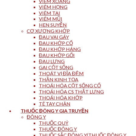
VIÊM XOANG
VIÊM HỌNG
VIÊM TAI
VIÊM MŨI
HEN SUYỄN
CƠ XƯƠNG KHỚP
ĐAU VAI GÁY
ĐAU KHỚP CỔ
ĐAU KHỚP HÁNG
ĐAU KHỚP GỐI
ĐAU LƯNG
GAI CỘT SỐNG
THOÁT VỊ ĐĨA ĐỆM
THẦN KINH TỌA
THOÁI HÓA CỘT SỐNG CỔ
THOÁI HÓA CS THẮT LƯNG
THOÁI HÓA KHỚP
TÊ TAY CHÂN
THUỐC ĐÔNG Y GIA TRUYỀN
ĐÔNG Y
THUỐC QUÝ
THUỐC ĐÔNG Y
THUỐC SẮC ĐÔNG Y(THUỐC ĐÔNG Y