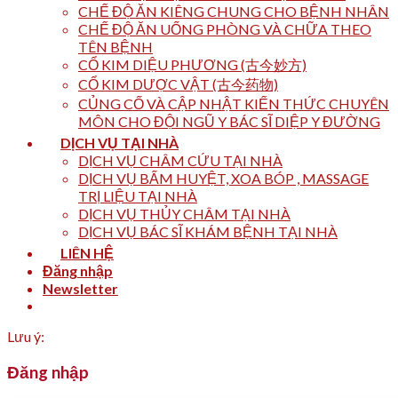
CHẾ ĐỘ ĂN KIÊNG CHUNG CHO BỆNH NHÂN
CHẾ ĐỘ ĂN UỐNG PHÒNG VÀ CHỮA THEO
TÊN BỆNH
CỔ KIM DIỆU PHƯƠNG (古今妙方)
CỔ KIM DƯỢC VẬT (古今药物)
CỦNG CỐ VÀ CẬP NHẬT KIẾN THỨC CHUYÊN
MÔN CHO ĐỘI NGŨ Y BÁC SĨ DIỆP Y ĐƯỜNG
DỊCH VỤ TẠI NHÀ
DỊCH VỤ CHÂM CỨU TẠI NHÀ
DỊCH VỤ BẤM HUYỆT, XOA BÓP , MASSAGE
TRỊ LIỆU TẠI NHÀ
DỊCH VỤ THỦY CHÂM TẠI NHÀ
DỊCH VỤ BÁC SĨ KHÁM BỆNH TẠI NHÀ
LIÊN HỆ
Đăng nhập
Newsletter
Lưu ý:
Đăng nhập