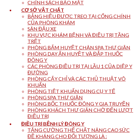
CHÍNH SÁCH BẢO MẬT
CƠ SỞ VẬT CHẤT
BẢNG HIỆU ĐƯỢC TREO TẠI CỔNG CHÍNH
CỦA PHÒNG KHÁM
SÂN ĐẬU XE
KHU VỰC KHÁM BỆNH VÀ ĐIỀU TRỊ TẦNG
TRỆT
PHÒNG BẤM HUYỆT CHÂN SPA THƯ GIÃN
PHÒNG DAY ẤN HUYỆT VÀ ĐẮP THUỐC
ĐÔNG Y
CÁC PHÒNG ĐIỀU TRỊ TẠI LẦU 1 CỦA DIỆP Y
ĐƯỜNG
PHÒNG CẤY CHỈ VÀ CÁC THỦ THUẬT VÔ
KHUẨN
PHÒNG TIỆT KHUẨN DỤNG CỤ Y TẾ
PHÒNG SPA THƯ GIÃN
PHÒNG BỐC THUỐC ĐÔNG Y GIA TRUYỀN
PHÒNG KHÁCH THƯ GIÃN CHỜ ĐẾN LƯỢT
ĐIỀU TRỊ
ĐIỀU TRỊ BỆNH LÝ ĐÔNG Y
TĂNG CƯỜNG THỂ CHẤT NÂNG CAO SỨC
ĐỀ KHÁNG CHO ĐỐI TƯỢNG LÀ :