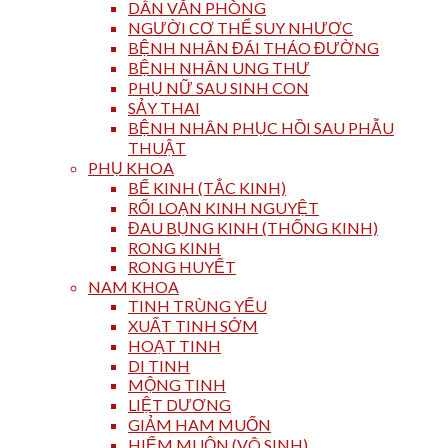
DÂN VĂN PHÒNG
NGƯỜI CƠ THỂ SUY NHƯỢC
BỆNH NHÂN ĐÁI THÁO ĐƯỜNG
BỆNH NHÂN UNG THƯ
PHỤ NỮ SAU SINH CON
SẢY THAI
BỆNH NHÂN PHỤC HỒI SAU PHẪU
THUẬT
PHỤ KHOA
BẾ KINH (TẮC KINH)
RỐI LOẠN KINH NGUYỆT
ĐAU BỤNG KINH (THỐNG KINH)
RONG KINH
RONG HUYẾT
NAM KHOA
TINH TRÙNG YẾU
XUẤT TINH SỚM
HOẠT TINH
DI TINH
MỘNG TINH
LIỆT DƯƠNG
GIẢM HAM MUỐN
HIẾM MUỘN (VÔ SINH)