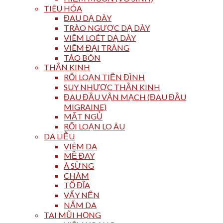
TIÊU HÓA
ĐAU DẠ DÀY
TRÀO NGƯỢC DẠ DÀY
VIÊM LOÉT DẠ DÀY
VIÊM ĐẠI TRÀNG
TÁO BÓN
THẦN KINH
RỐI LOẠN TIỀN ĐÌNH
SUY NHƯỢC THẦN KINH
ĐAU ĐẦU VẬN MẠCH (ĐAU ĐẦU
MIGRAINE)
MẤT NGỦ
RỐI LOẠN LO ÂU
DA LIỄU
VIÊM DA
MỀ ĐAY
Á SỪNG
CHÀM
TỔ ĐĨA
VẨY NẾN
NẤM DA
TAI MŨI HỌNG