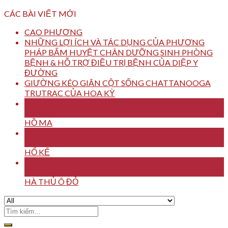
CÁC BÀI VIẾT MỚI
CAO PHƯƠNG
NHỮNG LỢI ÍCH VÀ TÁC DỤNG CỦA PHƯƠNG
PHÁP BẤM HUYỆT CHÂN DƯỠNG SINH PHÒNG
BỆNH & HỖ TRỢ ĐIỀU TRỊ BỆNH CỦA DIỆP Y
ĐƯỜNG
GIƯỜNG KÉO GIÃN CỘT SỐNG CHATTANOOGA
TRUTRAC CỦA HOA KỲ
16
Th7
HỒ MA
16
Th7
HỔ KẾ
16
Th7
HÀ THỦ Ô ĐỎ
Tìm
kiếm: