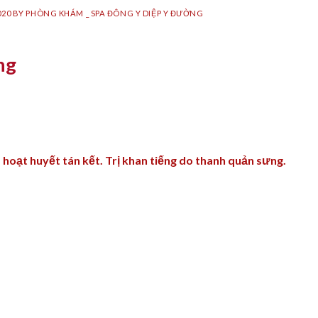
020
BY
PHÒNG KHÁM _ SPA ĐÔNG Y DIỆP Y ĐƯỜNG
ng
oạt huyết tán kết. Trị khan tiếng do thanh quản sưng.