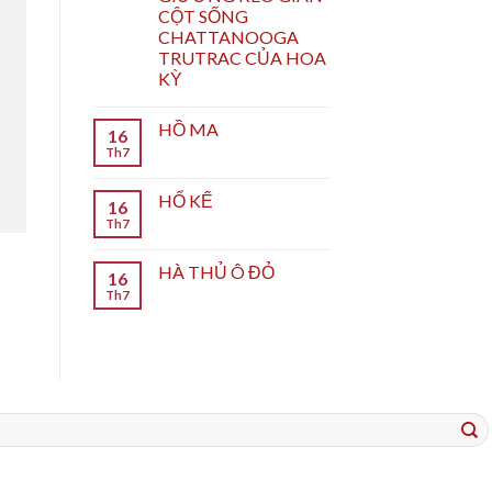
CỘT SỐNG
CHATTANOOGA
TRUTRAC CỦA HOA
KỲ
HỒ MA
16
Th7
HỔ KẾ
16
Th7
HÀ THỦ Ô ĐỎ
16
Th7