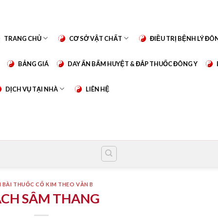
TRANG CHỦ
CƠ SỞ VẬT CHẤT
ĐIỀU TRỊ BỆNH LÝ ĐÔ
BẢNG GIÁ
DAY ẤN BẤM HUYỆT & ĐẮP THUỐC ĐÔNG Y
DỊCH VỤ TẠI NHÀ
LIÊN HỆ
 BÀI THUỐC CỔ KIM THEO VẦN B
CH SÂM THANG