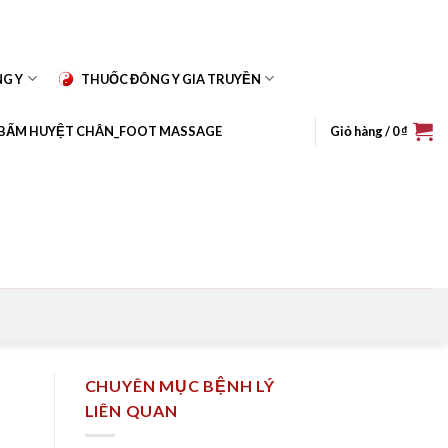
NG Y
THUỐC ĐÔNG Y GIA TRUYỀN
BẤM HUYỆT CHÂN_FOOT MASSAGE
Giỏ hàng /
0
₫
CHUYÊN MỤC BỆNH LÝ
LIÊN QUAN