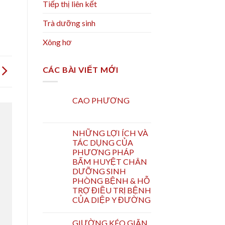
Tiếp thị liên kết
Trà dưỡng sinh
Xông hơ
CÁC BÀI VIẾT MỚI
CAO PHƯƠNG
NHỮNG LỢI ÍCH VÀ
TÁC DỤNG CỦA
PHƯƠNG PHÁP
BẤM HUYỆT CHÂN
DƯỠNG SINH
PHÒNG BỆNH & HỖ
TRỢ ĐIỀU TRỊ BỆNH
CỦA DIỆP Y ĐƯỜNG
GIƯỜNG KÉO GIÃN