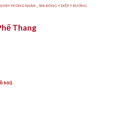
020
BY
PHÒNG KHÁM _ SPA ĐÔNG Y DIỆP Y ĐƯỜNG
Phế Thang
ồ hôi).