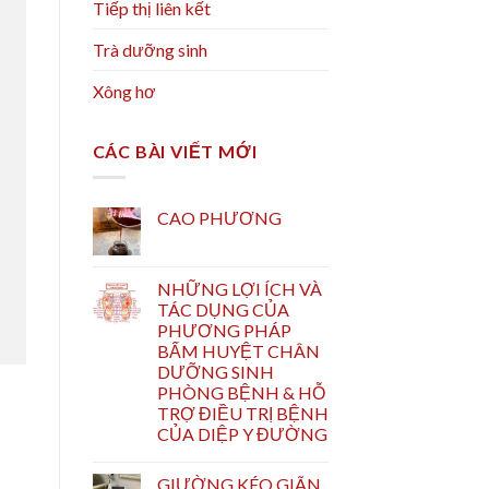
Tiếp thị liên kết
Trà dưỡng sinh
Xông hơ
CÁC BÀI VIẾT MỚI
CAO PHƯƠNG
NHỮNG LỢI ÍCH VÀ
TÁC DỤNG CỦA
PHƯƠNG PHÁP
BẤM HUYỆT CHÂN
DƯỠNG SINH
PHÒNG BỆNH & HỖ
TRỢ ĐIỀU TRỊ BỆNH
CỦA DIỆP Y ĐƯỜNG
GIƯỜNG KÉO GIÃN