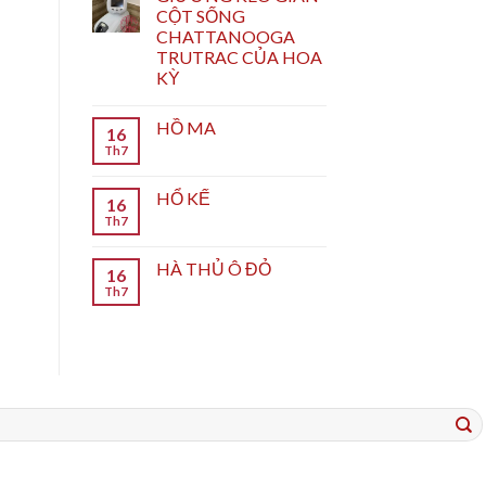
CỘT SỐNG
CHATTANOOGA
TRUTRAC CỦA HOA
KỲ
HỒ MA
16
Th7
HỔ KẾ
16
Th7
HÀ THỦ Ô ĐỎ
16
Th7