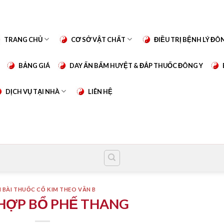
TRANG CHỦ
CƠ SỞ VẬT CHẤT
ĐIỀU TRỊ BỆNH LÝ ĐÔ
BẢNG GIÁ
DAY ẤN BẤM HUYỆT & ĐẮP THUỐC ĐÔNG Y
DỊCH VỤ TẠI NHÀ
LIÊN HỆ
 BÀI THUỐC CỔ KIM THEO VẦN B
HỢP BỔ PHẾ THANG