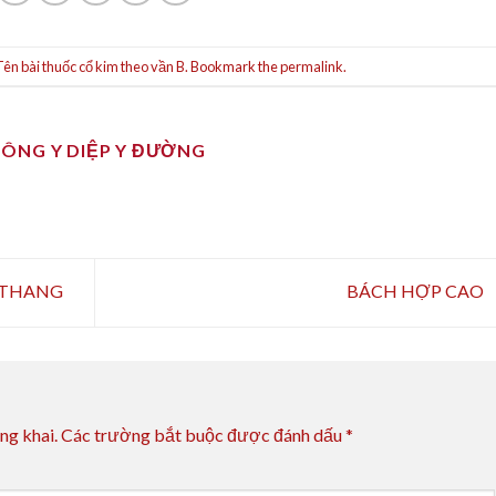
Tên bài thuốc cổ kim theo vần B
. Bookmark the
permalink
.
ĐÔNG Y DIỆP Y ĐƯỜNG
 THANG
BÁCH HỢP CAO
ng khai.
Các trường bắt buộc được đánh dấu
*