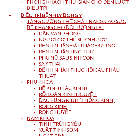
PHÒNG KHÁCH THƯ GIÃN CHỜ ĐẾN LƯỢT
ĐIỀU TRỊ
ĐIỀU TRỊ BỆNH LÝ ĐÔNG Y
TĂNG CƯỜNG THỂ CHẤT NÂNG CAO SỨC
ĐỀ KHÁNG CHO ĐỐI TƯỢNG LÀ :
DÂN VĂN PHÒNG
NGƯỜI CƠ THỂ SUY NHƯỢC
BỆNH NHÂN ĐÁI THÁO ĐƯỜNG
BỆNH NHÂN UNG THƯ
PHỤ NỮ SAU SINH CON
SẢY THAI
BỆNH NHÂN PHỤC HỒI SAU PHẪU
THUẬT
PHỤ KHOA
BẾ KINH (TẮC KINH)
RỐI LOẠN KINH NGUYỆT
ĐAU BỤNG KINH (THỐNG KINH)
RONG KINH
RONG HUYẾT
NAM KHOA
TINH TRÙNG YẾU
XUẤT TINH SỚM
HOẠT TINH