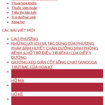
Thoái hóa khớp
Thuốc viên hoàn
Tiếp thị liên kết
Trà dưỡng sinh
Xông hơ
CÁC BÀI VIẾT MỚI
CAO PHƯƠNG
NHỮNG LỢI ÍCH VÀ TÁC DỤNG CỦA PHƯƠNG
PHÁP BẤM HUYỆT CHÂN DƯỠNG SINH PHÒNG
BỆNH & HỖ TRỢ ĐIỀU TRỊ BỆNH CỦA DIỆP Y
ĐƯỜNG
GIƯỜNG KÉO GIÃN CỘT SỐNG CHATTANOOGA
TRUTRAC CỦA HOA KỲ
16
Th7
HỒ MA
16
Th7
HỔ KẾ
16
Th7