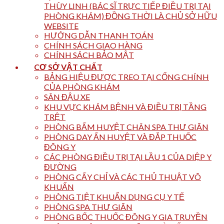
THÙY LINH (BÁC SĨ TRỰC TIẾP ĐIỀU TRỊ TẠI
PHÒNG KHÁM) ĐỒNG THỜI LÀ CHỦ SỞ HỮU
WEBSITE
HƯỚNG DẪN THANH TOÁN
CHÍNH SÁCH GIAO HÀNG
CHÍNH SÁCH BẢO MẬT
CƠ SỞ VẬT CHẤT
BẢNG HIỆU ĐƯỢC TREO TẠI CỔNG CHÍNH
CỦA PHÒNG KHÁM
SÂN ĐẬU XE
KHU VỰC KHÁM BỆNH VÀ ĐIỀU TRỊ TẦNG
TRỆT
PHÒNG BẤM HUYỆT CHÂN SPA THƯ GIÃN
PHÒNG DAY ẤN HUYỆT VÀ ĐẮP THUỐC
ĐÔNG Y
CÁC PHÒNG ĐIỀU TRỊ TẠI LẦU 1 CỦA DIỆP Y
ĐƯỜNG
PHÒNG CẤY CHỈ VÀ CÁC THỦ THUẬT VÔ
KHUẨN
PHÒNG TIỆT KHUẨN DỤNG CỤ Y TẾ
PHÒNG SPA THƯ GIÃN
PHÒNG BỐC THUỐC ĐÔNG Y GIA TRUYỀN