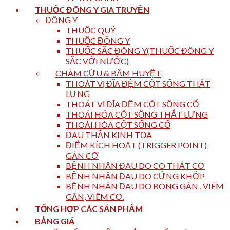
THUỐC ĐÔNG Y GIA TRUYỀN
ĐÔNG Y
THUỐC QUÝ
THUỐC ĐÔNG Y
THUỐC SẮC ĐÔNG Y(THUỐC ĐÔNG Y
SẮC VỚI NƯỚC)
CHÂM CỨU & BẤM HUYỆT
THOÁT VỊ ĐĨA ĐỆM CỘT SỐNG THẮT
LƯNG
THOÁT VỊ ĐĨA ĐỆM CỘT SỐNG CỔ
THOÁI HÓA CỘT SỐNG THẮT LƯNG
THOÁI HÓA CỘT SỐNG CỔ
ĐAU THẦN KINH TỌA
ĐIỂM KÍCH HOẠT (TRIGGER POINT)
GÂN CƠ
BỆNH NHÂN ĐAU DO CO THẮT CƠ
BỆNH NHÂN ĐAU DO CỨNG KHỚP
BỆNH NHÂN ĐAU DO BONG GÂN , VIÊM
GÂN, VIÊM CƠ.
TỔNG HỢP CÁC SẢN PHẨM
BẢNG GIÁ