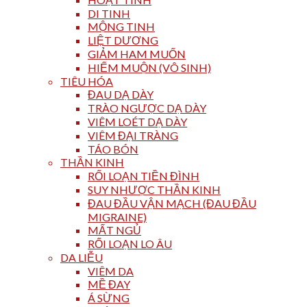
DI TINH
MỘNG TINH
LIỆT DƯƠNG
GIẢM HAM MUỐN
HIẾM MUỘN (VÔ SINH)
TIÊU HÓA
ĐAU DẠ DÀY
TRÀO NGƯỢC DẠ DÀY
VIÊM LOÉT DẠ DÀY
VIÊM ĐẠI TRÀNG
TÁO BÓN
THẦN KINH
RỐI LOẠN TIỀN ĐÌNH
SUY NHƯỢC THẦN KINH
ĐAU ĐẦU VẬN MẠCH (ĐAU ĐẦU
MIGRAINE)
MẤT NGỦ
RỐI LOẠN LO ÂU
DA LIỄU
VIÊM DA
MỀ ĐAY
Á SỪNG