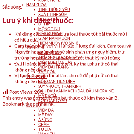
RONG HUYẾT
NAM KHOA
Sắc uống.
TINH TRÙNG YẾU
XUẤT TINH SỚM
Lưu ý khi dùng thuốc:
HOẠT TINH
DI TINH
MỘNG TINH
Khi dùng cần phải chọn lựa loại thuốc tốt bài thuốc mới
LIỆT DƯƠNG
GIẢM HAM MUỐN
có hiệu quả
HIẾM MUỘN (VÔ SINH)
Cam thảo phản với vị Hải tảo, Hồng đại kích, Cam toại và
TIÊU HÓA
Nguyên hoa, gặp nhau sẽ sinh phản ứng nguy hiểm, trừ
ĐAU DẠ DÀY
trường hợp đặc biệt phải xem xét thật kỹ mới dùng
TRÀO NGƯỢC DẠ DÀY
VIÊM LOÉT DẠ DÀY
Đại Hoàng là thuốc hạ mạnh, kỵ thai, phụ nữ có thai
VIÊM ĐẠI TRÀNG
không nên dùng
TÁO BÓN
Vị thuốc Thuyền thoái làm cho dễ đẻ phụ nữ có thai
THẦN KINH
không nên dùng
RỐI LOẠN TIỀN ĐÌNH
SUY NHƯỢC THẦN KINH
ĐAU ĐẦU VẬN MẠCH (ĐAU ĐẦU MIGRAINE)
Post Views:
280
MẤT NGỦ
This entry was posted in
Tên bài thuốc cổ kim theo vần B
.
RỐI LOẠN LO ÂU
Bookmark the
permalink
.
DA LIỄU
VIÊM DA
MỀ ĐAY
Á SỪNG
CHÀM
TỔ ĐĨA