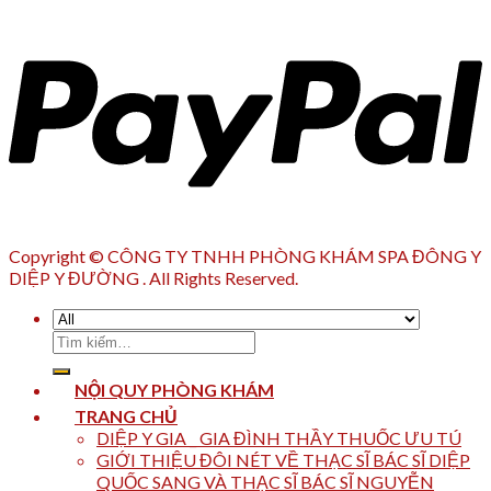
Copyright © CÔNG TY TNHH PHÒNG KHÁM SPA ĐÔNG Y
DIỆP Y ĐƯỜNG . All Rights Reserved.
Tìm
kiếm:
NỘI QUY PHÒNG KHÁM
TRANG CHỦ
DIỆP Y GIA _ GIA ĐÌNH THẦY THUỐC ƯU TÚ
GIỚI THIỆU ĐÔI NÉT VỀ THẠC SĨ BÁC SĨ DIỆP
QUỐC SANG VÀ THẠC SĨ BÁC SĨ NGUYỄN