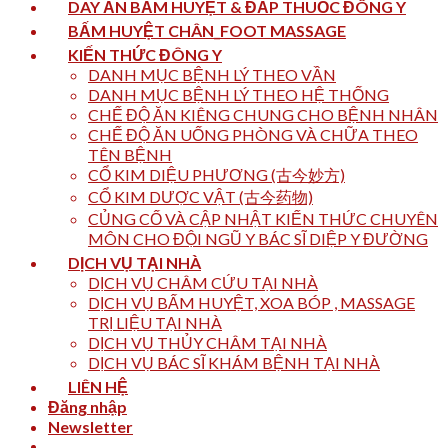
DAY ẤN BẤM HUYỆT & ĐẮP THUỐC ĐÔNG Y
BẤM HUYỆT CHÂN_FOOT MASSAGE
KIẾN THỨC ĐÔNG Y
DANH MỤC BỆNH LÝ THEO VẦN
DANH MỤC BỆNH LÝ THEO HỆ THỐNG
CHẾ ĐỘ ĂN KIÊNG CHUNG CHO BỆNH NHÂN
CHẾ ĐỘ ĂN UỐNG PHÒNG VÀ CHỮA THEO
TÊN BỆNH
CỔ KIM DIỆU PHƯƠNG (古今妙方)
CỔ KIM DƯỢC VẬT (古今药物)
CỦNG CỐ VÀ CẬP NHẬT KIẾN THỨC CHUYÊN
MÔN CHO ĐỘI NGŨ Y BÁC SĨ DIỆP Y ĐƯỜNG
DỊCH VỤ TẠI NHÀ
DỊCH VỤ CHÂM CỨU TẠI NHÀ
DỊCH VỤ BẤM HUYỆT, XOA BÓP , MASSAGE
TRỊ LIỆU TẠI NHÀ
DỊCH VỤ THỦY CHÂM TẠI NHÀ
DỊCH VỤ BÁC SĨ KHÁM BỆNH TẠI NHÀ
LIÊN HỆ
Đăng nhập
Newsletter