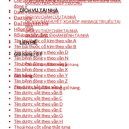
Chế độ ăn uống kiêng kị đối với bệnh và khi uống thuốc
ĐỘI NGŨ Y BÁC SĨ DIỆP Y ĐƯỜNG
đông y
DỊCH VỤ TẠI NHÀ
Danh y tại phòng khám
Đau lưng
DỊCH VỤ CHÂM CỨU TẠI NHÀ
DỊCH VỤ BẤM HUYỆT, XOA BÓP , MASSAGE TRỊ LIỆU TẠI
Đau thần kinh tọa
NHÀ
Hồng sâm
DỊCH VỤ THỦY CHÂM TẠI NHÀ
Rối loạn tiền đình
DỊCH VỤ BÁC SĨ KHÁM BỆNH TẠI NHÀ
Tên bài thuốc cổ kim theo vần A
LIÊN HỆ
Tên bài thuốc cổ kim theo vần B
Tên bệnh đông y theo vần D
Giỏ hàng /
0
₫
Tên bệnh đông y theo vần N
Tên bệnh đông y theo vần S
Chưa có sản phẩm trong giỏ hàng.
Tên bệnh đông y theo vần X
Tên bệnh đông y theo vần Y
Giỏ hàng
Tên bệnh đông y theo vần Z
Tên dược vật theo vần A
Chưa có sản phẩm trong giỏ hàng.
Tên dược vật theo vần B
Tên dược vật theo vần C
Tên dược vật theo vần D
Tên dược vật theo vần E
Tên dược vật theo vần G
Tên dược vật theo vần H
Thoái hóa cột sống thắt lưng