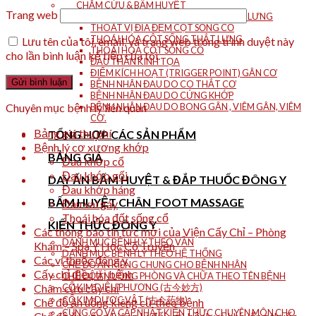
CHÂM CỨU & BẤM HUYỆT
Trang web
THOÁT VỊ ĐĨA ĐỆM CỘT SỐNG THẮT LƯNG
THOÁT VỊ ĐĨA ĐỆM CỘT SỐNG CỔ
THOÁI HÓA CỘT SỐNG THẮT LƯNG
Lưu tên của tôi, email, và trang web trong trình duyệt này
THOÁI HÓA CỘT SỐNG CỔ
cho lần bình luận kế tiếp của tôi.
ĐAU THẦN KINH TỌA
ĐIỂM KÍCH HOẠT (TRIGGER POINT) GÂN CƠ
BỆNH NHÂN ĐAU DO CO THẮT CƠ
BỆNH NHÂN ĐAU DO CỨNG KHỚP
Chuyên mục bệnh lý liên quan
BỆNH NHÂN ĐAU DO BONG GÂN , VIÊM GÂN, VIÊM
CƠ.
Bảng giá thu phí
TỔNG HỢP CÁC SẢN PHẨM
Bệnh lý cơ xương khớp
BẢNG GIÁ
Đau khớp cổ
Đau khớp gối
DAY ẤN BẤM HUYỆT & ĐẮP THUỐC ĐÔNG Y
Đau khớp háng
BẤM HUYỆT CHÂN_FOOT MASSAGE
Đau vai gáy
Thoái hóa đốt sống cổ
KIẾN THỨC ĐÔNG Y
Các thông báo tin tức mới của Viện Cấy Chỉ – Phòng
DANH MỤC BỆNH LÝ THEO VẦN
Khám – Spa Y Học Cổ Truyền
DANH MỤC BỆNH LÝ THEO HỆ THỐNG
Các vị thuốc đông y
CHẾ ĐỘ ĂN KIÊNG CHUNG CHO BỆNH NHÂN
Cấy chỉ điều trị bệnh
CHẾ ĐỘ ĂN UỐNG PHÒNG VÀ CHỮA THEO TÊN BỆNH
Châm cứu cấy chỉ
CỔ KIM DIỆU PHƯƠNG (古今妙方)
CỔ KIM DƯỢC VẬT (古今药物)
Chế độ ăn uống kiêng cữ theo bệnh
CỦNG CỐ VÀ CẬP NHẬT KIẾN THỨC CHUYÊN MÔN CHO