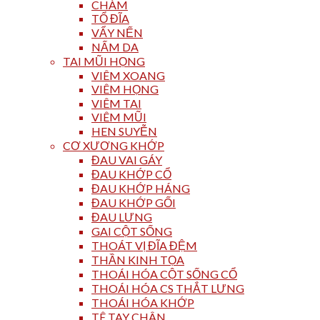
CHÀM
TỔ ĐĨA
VẨY NẾN
NẤM DA
TAI MŨI HỌNG
VIÊM XOANG
VIÊM HỌNG
VIÊM TAI
VIÊM MŨI
HEN SUYỄN
CƠ XƯƠNG KHỚP
ĐAU VAI GÁY
ĐAU KHỚP CỔ
ĐAU KHỚP HÁNG
ĐAU KHỚP GỐI
ĐAU LƯNG
GAI CỘT SỐNG
THOÁT VỊ ĐĨA ĐỆM
THẦN KINH TỌA
THOÁI HÓA CỘT SỐNG CỔ
THOÁI HÓA CS THẮT LƯNG
THOÁI HÓA KHỚP
TÊ TAY CHÂN