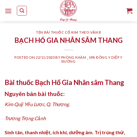
Skip
to
content
TÊN BÀI THUỐC CỔ KIM THEO VẦN B
BẠCH HỔ GIA NHÂN SÂM THANG
POSTED ON
22/11/2020
BY
PHÒNG KHÁM _ SPA ĐÔNG Y DIỆP Y
ĐƯỜNG
Bài thuốc Bạch Hổ Gia Nhân sâm Thang
Nguyên bản bài thuốc:
Kim Quỹ Yếu Lược, Q. Thượng.
Trương Trọng Cảnh
Sinh tân, thanh nhiệt, ích khí, dưỡng âm. Trị trúng thử,