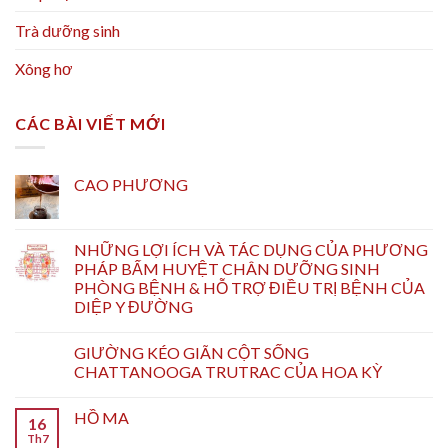
Trà dưỡng sinh
Xông hơ
CÁC BÀI VIẾT MỚI
CAO PHƯƠNG
NHỮNG LỢI ÍCH VÀ TÁC DỤNG CỦA PHƯƠNG
PHÁP BẤM HUYỆT CHÂN DƯỠNG SINH
PHÒNG BỆNH & HỖ TRỢ ĐIỀU TRỊ BỆNH CỦA
DIỆP Y ĐƯỜNG
GIƯỜNG KÉO GIÃN CỘT SỐNG
CHATTANOOGA TRUTRAC CỦA HOA KỲ
HỒ MA
16
Th7