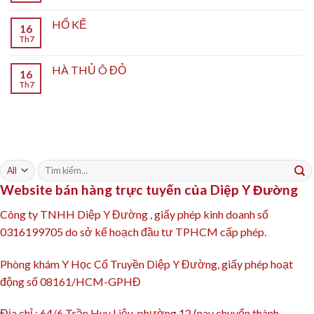
HỔ KẾ
16
Th7
HÀ THỦ Ô ĐỎ
16
Th7
Tìm
kiếm:
Website bán hàng trực tuyến của Diệp Y Đường
Công ty TNHH Diệp Y Đường , giấy phép kinh doanh số
0316199705 do sở kế hoạch đầu tư TPHCM cấp phép.
Phòng khám Y Học Cổ Truyền Diệp Y Đường, giấy phép hoạt
động số 08161/HCM-GPHĐ
Địa chỉ : 64/6 Trần Huy Liệu, phường 12 (nay chuyển thành