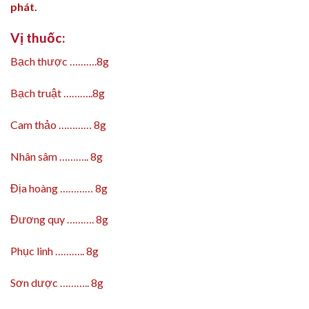
phát.
Vị thuốc:
Bạch thược ……….8g
Bạch truật ………..8g
Cam thảo ………… 8g
Nhân sâm ……….. 8g
Địa hoàng ………… 8g
Đương quy ………. 8g
Phục linh ……….. 8g
Sơn dược ……….. 8g