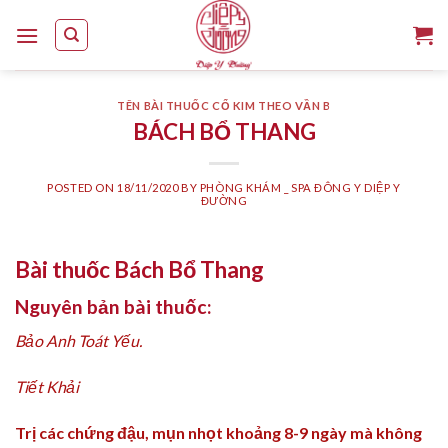
Skip
to
content
TÊN BÀI THUỐC CỔ KIM THEO VẦN B
BÁCH BỔ THANG
POSTED ON
18/11/2020
BY
PHÒNG KHÁM _ SPA ĐÔNG Y DIỆP Y
ĐƯỜNG
Bài thuốc Bách Bổ Thang
Nguyên bản bài thuốc:
Bảo Anh Toát Yếu.
Tiết Khải
Trị các chứng đậu, mụn nhọt khoảng 8-9 ngày mà không