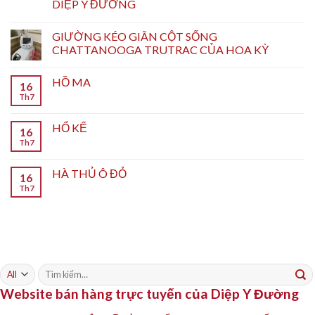
DIỆP Y ĐƯỜNG
GIƯỜNG KÉO GIÃN CỘT SỐNG
CHATTANOOGA TRUTRAC CỦA HOA KỲ
HỒ MA
16
Th7
HỔ KẾ
16
Th7
HÀ THỦ Ô ĐỎ
16
Th7
Tìm
kiếm:
Website bán hàng trực tuyến của Diệp Y Đường