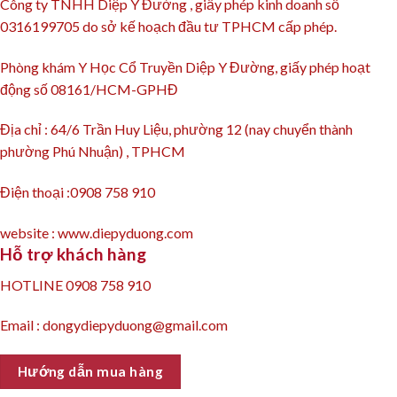
Công ty TNHH Diệp Y Đường , giấy phép kinh doanh số
0316199705 do sở kế hoạch đầu tư TPHCM cấp phép.
Phòng khám Y Học Cổ Truyền Diệp Y Đường, giấy phép hoạt
động số 08161/HCM-GPHĐ
Địa chỉ : 64/6 Trần Huy Liệu, phường 12 (nay chuyển thành
phường Phú Nhuận) , TPHCM
Điện thoại :0908 758 910
website : www.diepyduong.com
Hỗ trợ khách hàng
HOTLINE 0908 758 910
Email : dongydiepyduong@gmail.com
Hướng dẫn mua hàng