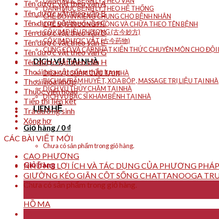
DANH MỤC BỆNH LÝ THEO VẦN
Tên dược vật theo vần A
DANH MỤC BỆNH LÝ THEO HỆ THỐNG
Tên dược vật theo vần B
CHẾ ĐỘ ĂN KIÊNG CHUNG CHO BỆNH NHÂN
Tên dược vật theo vần C
CHẾ ĐỘ ĂN UỐNG PHÒNG VÀ CHỮA THEO TÊN BỆNH
Tên dược vật theo vần D
CỔ KIM DIỆU PHƯƠNG (古今妙方)
CỔ KIM DƯỢC VẬT (古今药物)
Tên dược vật theo vần E
CỦNG CỐ VÀ CẬP NHẬT KIẾN THỨC CHUYÊN MÔN CHO ĐỘI N
Tên dược vật theo vần G
DỊCH VỤ TẠI NHÀ
Tên dược vật theo vần H
Thoái hóa cột sống thắt lưng
DỊCH VỤ CHÂM CỨU TẠI NHÀ
Thoái hóa khớp
DỊCH VỤ BẤM HUYỆT, XOA BÓP , MASSAGE TRỊ LIỆU TẠI NHÀ
DỊCH VỤ THỦY CHÂM TẠI NHÀ
Thuốc viên hoàn
DỊCH VỤ BÁC SĨ KHÁM BỆNH TẠI NHÀ
Tiếp thị liên kết
LIÊN HỆ
Trà dưỡng sinh
Xông hơ
Giỏ hàng /
0
₫
CÁC BÀI VIẾT MỚI
Chưa có sản phẩm trong giỏ hàng.
CAO PHƯƠNG
Giỏ hàng
NHỮNG LỢI ÍCH VÀ TÁC DỤNG CỦA PHƯƠNG PHÁP
GIƯỜNG KÉO GIÃN CỘT SỐNG CHATTANOOGA TRU
Chưa có sản phẩm trong giỏ hàng.
16
Th7
HỒ MA
16