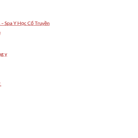
m – Spa Y Học Cổ Truyền
)
ng y
.