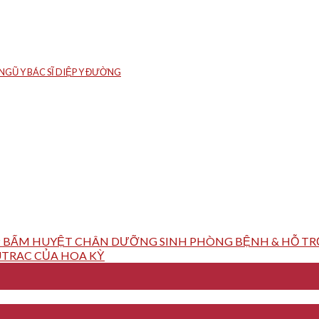
GŨ Y BÁC SĨ DIỆP Y ĐƯỜNG
 BẤM HUYỆT CHÂN DƯỠNG SINH PHÒNG BỆNH & HỖ TRỢ
TRAC CỦA HOA KỲ