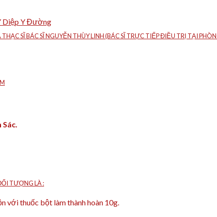
Y Diệp Y Đường
À THẠC SĨ BÁC SĨ NGUYỄN THÙY LINH (BÁC SĨ TRỰC TIẾP ĐIỀU TRỊ TẠI P
ÁM
 Sác.
ỐI TƯỢNG LÀ :
rộn với thuốc bột làm thành hoàn 10g.