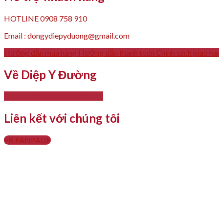
HOTLINE 0908 758 910
Email : dongydiepyduong@gmail.com
Hướng dẫn mua hàng
Hướng dẫn thanh toán
Chính sách giao hà
Về Diệp Y Đường
- Giới thiệu
- Thông tin liên hệ
Liên kết với chúng tôi
FB FANPAGE