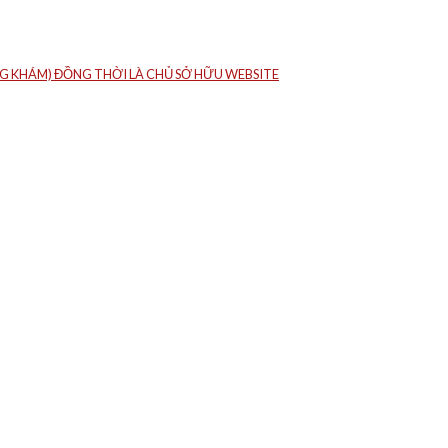
HÒNG KHÁM) ĐỒNG THỜI LÀ CHỦ SỞ HỮU WEBSITE