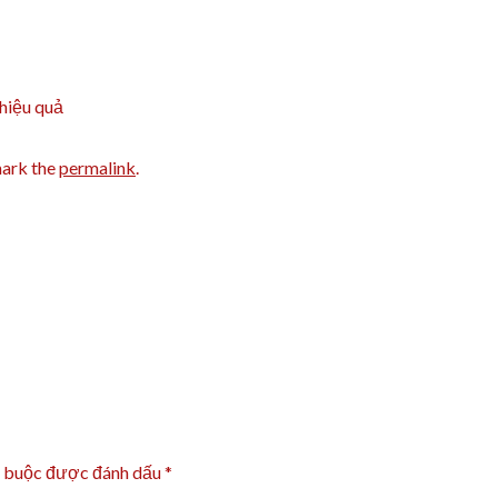
 hiệu quả
ark the
permalink
.
t buộc được đánh dấu
*