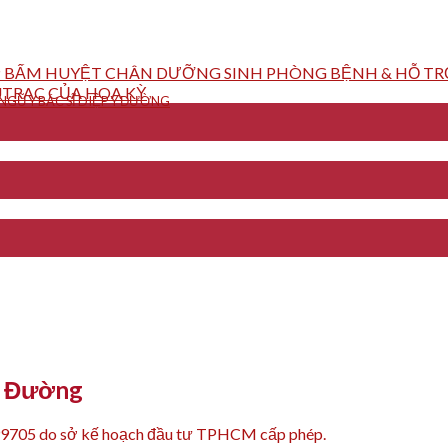
 BẤM HUYỆT CHÂN DƯỠNG SINH PHÒNG BỆNH & HỖ TRỢ
TRAC CỦA HOA KỲ
GŨ Y BÁC SĨ DIỆP Y ĐƯỜNG
Y Đường
99705 do sở kế hoạch đầu tư TPHCM cấp phép.