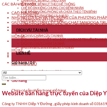
DANH MỤC BỆNH LÝ THEO VẦN
CÁC BÀI VIẾT MỚI
DANH MỤC BỆNH LÝ THEO HỆ THỐNG
CHẾ ĐỘ ĂN KIÊNG CHUNG CHO BỆNH NHÂN
CHẾ ĐỘ ĂN UỐNG PHÒNG VÀ CHỮA THEO TÊN BỆNH
CAO PHƯƠNG
CỔ KIM DIỆU PHƯƠNG (古今妙方)
NHỮNG LỢI ÍCH VÀ TÁC DỤNG CỦA PHƯƠNG PHÁP
CỔ KIM DƯỢC VẬT (古今药物)
GIƯỜNG KÉO GIÃN CỘT SỐNG CHATTANOOGA TRU
CỦNG CỐ VÀ CẬP NHẬT KIẾN THỨC CHUYÊN MÔN CHO ĐỘI N
16
DỊCH VỤ TẠI NHÀ
Th7
HỒ MA
DỊCH VỤ CHÂM CỨU TẠI NHÀ
DỊCH VỤ BẤM HUYỆT, XOA BÓP , MASSAGE TRỊ LIỆU TẠI NHÀ
16
DỊCH VỤ THỦY CHÂM TẠI NHÀ
Th7
DỊCH VỤ BÁC SĨ KHÁM BỆNH TẠI NHÀ
HỔ KẾ
LIÊN HỆ
16
Th7
Giỏ hàng /
0
₫
HÀ THỦ Ô ĐỎ
Chưa có sản phẩm trong giỏ hàng.
Tìm
Giỏ hàng
kiếm:
Chưa có sản phẩm trong giỏ hàng.
Website bán hàng trực tuyến của Diệp 
Công ty TNHH Diệp Y Đường , giấy phép kinh doanh số 03161