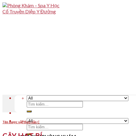
Skip
to
content
Tìm
kiếm:
Tên dược vật theo vần C
Tìm
kiếm:
CÂY HẠT BÍ