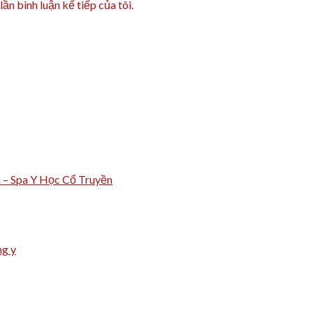
lần bình luận kế tiếp của tôi.
m – Spa Y Học Cổ Truyền
ng y