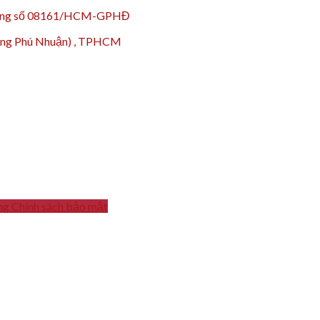
 động số 08161/HCM-GPHĐ
hường Phú Nhuận) , TPHCM
ng
Chính sách bảo mật