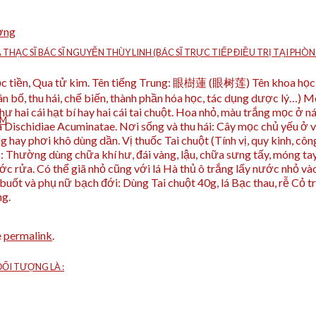
ờng
À THẠC SĨ BÁC SĨ NGUYỄN THÙY LINH (BÁC SĨ TRỰC TIẾP ĐIỀU TRỊ TẠI P
 Mộc tiền, Qua tử kim. Tên tiếng Trung: 眼樹蓮 (眼树莲) Tên khoa học: 
hân bố, thu hái, chế biến, thành phần hóa học, tác dụng dược lý…) 
 hai cái hạt bí hay hai cái tai chuột. Hoa nhỏ, màu trắng mọc ở n
ÁM
 Dischidiae Acuminatae. Nơi sống và thu hái: Cây mọc chủ yếu ở v
 hay phơi khô dùng dần. Vị thuốc Tai chuột (Tính vị, quy kinh, công
p: Thường dùng chữa khí hư, đái vàng, lậu, chữa sưng tấy, móng tay 
ớc rửa. Có thể giã nhỏ cũng với lá Hà thủ ô trắng lấy nước nhỏ vào
i buốt và phụ nữ bạch đới: Dùng Tai chuột 40g, lá Bạc thau, rễ Cỏ t
ng.
e
permalink
.
ỐI TƯỢNG LÀ :