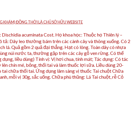
HÒNG KHÁM) ĐỒNG THỜI LÀ CHỦ SỞ HỮU WEBSITE
Dischidia acuminata Cost. Họ khoa học: Thuộc họ Thiên lý –
Mô tả: Dây leo thường bám trên các cành cây và thõng xuống. Có 2
ách lá. Quả gồm 2 quả đại thẳng. Hạt có lông. Toàn dây có nhựa
ùng núi nước ta, thường gặp trên các cây gỗ ven rừng. Có thể
 dụng, liều dùng) Tính vị: Vị hơi chua, tính mát; Tác dụng: Có tác
lên chín mé, bỏng, thối tai và làm thuốc lợi sữa. Liều dùng 20-
 tai chữa thối tai. Ứng dụng lâm sàng vị thuốc Tai chuột Chữa
ranh, mỗi vị 30g, sắc uống. Chữa phù thũng: Lá Tai chuột, rễ Cỏ