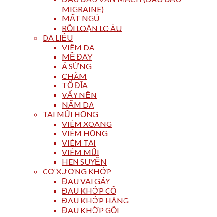
MIGRAINE)
MẤT NGỦ
RỐI LOẠN LO ÂU
DA LIỄU
VIÊM DA
MỀ ĐAY
Á SỪNG
CHÀM
TỔ ĐĨA
VẨY NẾN
NẤM DA
TAI MŨI HỌNG
VIÊM XOANG
VIÊM HỌNG
VIÊM TAI
VIÊM MŨI
HEN SUYỄN
CƠ XƯƠNG KHỚP
ĐAU VAI GÁY
ĐAU KHỚP CỔ
ĐAU KHỚP HÁNG
ĐAU KHỚP GỐI