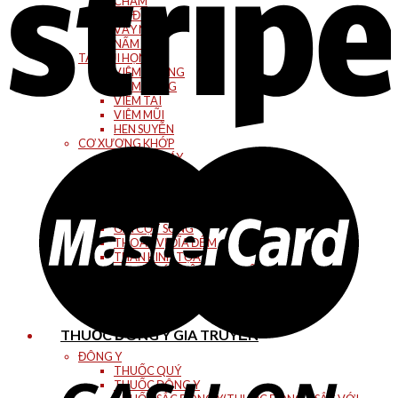
CHÀM
TỔ ĐĨA
VẨY NẾN
NẤM DA
TAI MŨI HỌNG
VIÊM XOANG
VIÊM HỌNG
VIÊM TAI
VIÊM MŨI
HEN SUYỄN
CƠ XƯƠNG KHỚP
ĐAU VAI GÁY
ĐAU KHỚP CỔ
ĐAU KHỚP HÁNG
ĐAU KHỚP GỐI
ĐAU LƯNG
GAI CỘT SỐNG
THOÁT VỊ ĐĨA ĐỆM
THẦN KINH TỌA
THOÁI HÓA CỘT SỐNG CỔ
THOÁI HÓA CS THẮT LƯNG
THOÁI HÓA KHỚP
TÊ TAY CHÂN
THUỐC ĐÔNG Y GIA TRUYỀN
ĐÔNG Y
THUỐC QUÝ
THUỐC ĐÔNG Y