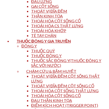
ĐAU LƯNG
GAI CỘT SỐNG
THOÁT VỊ ĐĨA ĐỆM
THẦN KINH TỌA
THOÁI HÓA CỘT SỐNG CỔ
THOÁI HÓA CS THẮT LƯNG
THOÁI HÓA KHỚP
TÊ TAY CHÂN
THUỐC ĐÔNG Y GIA TRUYỀN
ĐÔNG Y
THUỐC QUÝ
THUỐC ĐÔNG Y
THUỐC SẮC ĐÔNG Y(THUỐC ĐÔNG Y
SẮC VỚI NƯỚC)
CHÂM CỨU & BẤM HUYỆT
THOÁT VỊ ĐĨA ĐỆM CỘT SỐNG THẮT
LƯNG
THOÁT VỊ ĐĨA ĐỆM CỘT SỐNG CỔ
THOÁI HÓA CỘT SỐNG THẮT LƯNG
THOÁI HÓA CỘT SỐNG CỔ
ĐAU THẦN KINH TỌA
ĐIỂM KÍCH HOẠT (TRIGGER POINT)