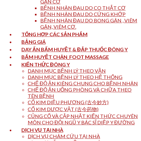
GÂN CƠ
BỆNH NHÂN ĐAU DO CO THẮT CƠ
BỆNH NHÂN ĐAU DO CỨNG KHỚP
BỆNH NHÂN ĐAU DO BONG GÂN , VIÊM
GÂN, VIÊM CƠ.
TỔNG HỢP CÁC SẢN PHẨM
BẢNG GIÁ
DAY ẤN BẤM HUYỆT & ĐẮP THUỐC ĐÔNG Y
BẤM HUYỆT CHÂN_FOOT MASSAGE
KIẾN THỨC ĐÔNG Y
DANH MỤC BỆNH LÝ THEO VẦN
DANH MỤC BỆNH LÝ THEO HỆ THỐNG
CHẾ ĐỘ ĂN KIÊNG CHUNG CHO BỆNH NHÂN
CHẾ ĐỘ ĂN UỐNG PHÒNG VÀ CHỮA THEO
TÊN BỆNH
CỔ KIM DIỆU PHƯƠNG (古今妙方)
CỔ KIM DƯỢC VẬT (古今药物)
CỦNG CỐ VÀ CẬP NHẬT KIẾN THỨC CHUYÊN
MÔN CHO ĐỘI NGŨ Y BÁC SĨ DIỆP Y ĐƯỜNG
DỊCH VỤ TẠI NHÀ
DỊCH VỤ CHÂM CỨU TẠI NHÀ