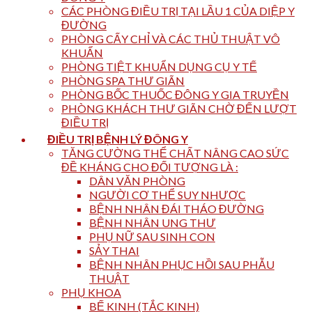
CÁC PHÒNG ĐIỀU TRỊ TẠI LẦU 1 CỦA DIỆP Y
ĐƯỜNG
PHÒNG CẤY CHỈ VÀ CÁC THỦ THUẬT VÔ
KHUẨN
PHÒNG TIỆT KHUẨN DỤNG CỤ Y TẾ
PHÒNG SPA THƯ GIÃN
PHÒNG BỐC THUỐC ĐÔNG Y GIA TRUYỀN
PHÒNG KHÁCH THƯ GIÃN CHỜ ĐẾN LƯỢT
ĐIỀU TRỊ
ĐIỀU TRỊ BỆNH LÝ ĐÔNG Y
TĂNG CƯỜNG THỂ CHẤT NÂNG CAO SỨC
ĐỀ KHÁNG CHO ĐỐI TƯỢNG LÀ :
DÂN VĂN PHÒNG
NGƯỜI CƠ THỂ SUY NHƯỢC
BỆNH NHÂN ĐÁI THÁO ĐƯỜNG
BỆNH NHÂN UNG THƯ
PHỤ NỮ SAU SINH CON
SẢY THAI
BỆNH NHÂN PHỤC HỒI SAU PHẪU
THUẬT
PHỤ KHOA
BẾ KINH (TẮC KINH)