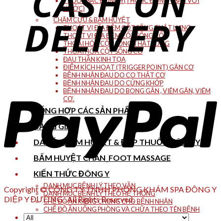
THUỐC SẮC ĐÔNG Y(THUỐC ĐÔNG Y SẮC VỚI
NƯỚC)
CHÂM CỨU & BẤM HUYỆT
THOÁT VỊ ĐĨA ĐỆM CỘT SỐNG THẮT LƯNG
THOÁT VỊ ĐĨA ĐỆM CỘT SỐNG CỔ
THOÁI HÓA CỘT SỐNG THẮT LƯNG
THOÁI HÓA CỘT SỐNG CỔ
ĐAU THẦN KINH TỌA
ĐIỂM KÍCH HOẠT (TRIGGER POINT) GÂN CƠ
BỆNH NHÂN ĐAU DO CO THẮT CƠ
BỆNH NHÂN ĐAU DO CỨNG KHỚP
BỆNH NHÂN ĐAU DO BONG GÂN , VIÊM GÂN, VIÊM
CƠ.
TỔNG HỢP CÁC SẢN PHẨM
BẢNG GIÁ
DAY ẤN BẤM HUYỆT & ĐẮP THUỐC ĐÔNG Y
BẤM HUYỆT CHÂN_FOOT MASSAGE
KIẾN THỨC ĐÔNG Y
DANH MỤC BỆNH LÝ THEO VẦN
Copyright © CÔNG TY TNHH PHÒNG KHÁM SPA ĐÔNG Y
DANH MỤC BỆNH LÝ THEO HỆ THỐNG
DIỆP Y ĐƯỜNG . All Rights Reserved.
CHẾ ĐỘ ĂN KIÊNG CHUNG CHO BỆNH NHÂN
CHẾ ĐỘ ĂN UỐNG PHÒNG VÀ CHỮA THEO TÊN BỆNH
CỔ KIM DIỆU PHƯƠNG (古今妙方)