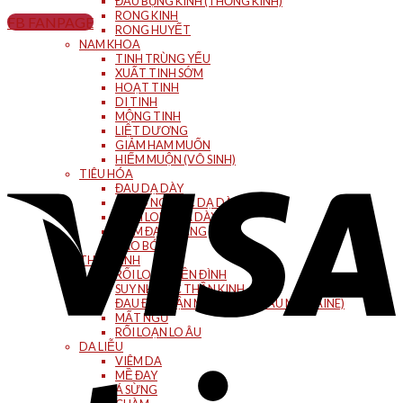
ĐAU BỤNG KINH (THỐNG KINH)
RONG KINH
FB FANPAGE
RONG HUYẾT
NAM KHOA
TINH TRÙNG YẾU
XUẤT TINH SỚM
HOẠT TINH
DI TINH
MỘNG TINH
LIỆT DƯƠNG
GIẢM HAM MUỐN
HIẾM MUỘN (VÔ SINH)
TIÊU HÓA
ĐAU DẠ DÀY
TRÀO NGƯỢC DẠ DÀY
VIÊM LOÉT DẠ DÀY
VIÊM ĐẠI TRÀNG
TÁO BÓN
THẦN KINH
RỐI LOẠN TIỀN ĐÌNH
SUY NHƯỢC THẦN KINH
ĐAU ĐẦU VẬN MẠCH (ĐAU ĐẦU MIGRAINE)
MẤT NGỦ
RỐI LOẠN LO ÂU
DA LIỄU
VIÊM DA
MỀ ĐAY
Á SỪNG