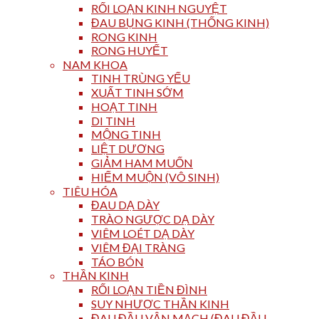
RỐI LOẠN KINH NGUYỆT
ĐAU BỤNG KINH (THỐNG KINH)
RONG KINH
RONG HUYẾT
NAM KHOA
TINH TRÙNG YẾU
XUẤT TINH SỚM
HOẠT TINH
DI TINH
MỘNG TINH
LIỆT DƯƠNG
GIẢM HAM MUỐN
HIẾM MUỘN (VÔ SINH)
TIÊU HÓA
ĐAU DẠ DÀY
TRÀO NGƯỢC DẠ DÀY
VIÊM LOÉT DẠ DÀY
VIÊM ĐẠI TRÀNG
TÁO BÓN
THẦN KINH
RỐI LOẠN TIỀN ĐÌNH
SUY NHƯỢC THẦN KINH
ĐAU ĐẦU VẬN MẠCH (ĐAU ĐẦU