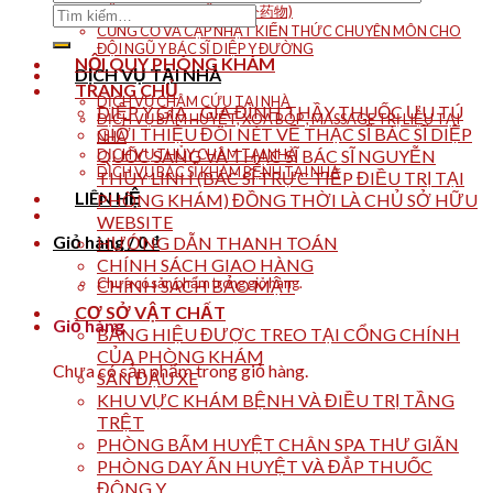
CỔ KIM DƯỢC VẬT (古今药物)
Tìm
CỦNG CỐ VÀ CẬP NHẬT KIẾN THỨC CHUYÊN MÔN CHO
kiếm:
ĐỘI NGŨ Y BÁC SĨ DIỆP Y ĐƯỜNG
NỘI QUY PHÒNG KHÁM
DỊCH VỤ TẠI NHÀ
TRANG CHỦ
DỊCH VỤ CHÂM CỨU TẠI NHÀ
DIỆP Y GIA _ GIA ĐÌNH THẦY THUỐC ƯU TÚ
DỊCH VỤ BẤM HUYỆT, XOA BÓP , MASSAGE TRỊ LIỆU TẠI
GIỚI THIỆU ĐÔI NÉT VỀ THẠC SĨ BÁC SĨ DIỆP
NHÀ
DỊCH VỤ THỦY CHÂM TẠI NHÀ
QUỐC SANG VÀ THẠC SĨ BÁC SĨ NGUYỄN
DỊCH VỤ BÁC SĨ KHÁM BỆNH TẠI NHÀ
THÙY LINH (BÁC SĨ TRỰC TIẾP ĐIỀU TRỊ TẠI
LIÊN HỆ
PHÒNG KHÁM) ĐỒNG THỜI LÀ CHỦ SỞ HỮU
WEBSITE
Giỏ hàng /
0
₫
HƯỚNG DẪN THANH TOÁN
CHÍNH SÁCH GIAO HÀNG
Chưa có sản phẩm trong giỏ hàng.
CHÍNH SÁCH BẢO MẬT
CƠ SỞ VẬT CHẤT
Giỏ hàng
BẢNG HIỆU ĐƯỢC TREO TẠI CỔNG CHÍNH
CỦA PHÒNG KHÁM
Chưa có sản phẩm trong giỏ hàng.
SÂN ĐẬU XE
KHU VỰC KHÁM BỆNH VÀ ĐIỀU TRỊ TẦNG
TRỆT
PHÒNG BẤM HUYỆT CHÂN SPA THƯ GIÃN
PHÒNG DAY ẤN HUYỆT VÀ ĐẮP THUỐC
ĐÔNG Y