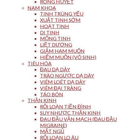
RONG HUYẾT
NAM KHOA
TINH TRÙNG YẾU
XUẤT TINH SỚM
HOẠT TINH
DI TINH
MỘNG TINH
LIỆT DƯƠNG
GIẢM HAM MUỐN
HIẾM MUỘN (VÔ SINH)
TIÊU HÓA
ĐAU DẠ DÀY
TRÀO NGƯỢC DẠ DÀY
VIÊM LOÉT DẠ DÀY
VIÊM ĐẠI TRÀNG
TÁO BÓN
THẦN KINH
RỐI LOẠN TIỀN ĐÌNH
SUY NHƯỢC THẦN KINH
ĐAU ĐẦU VẬN MẠCH (ĐAU ĐẦU
MIGRAINE)
MẤT NGỦ
RỐI LOẠN LO ÂU