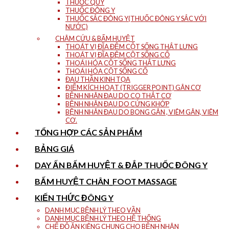
THUỐC QUÝ
THUỐC ĐÔNG Y
THUỐC SẮC ĐÔNG Y(THUỐC ĐÔNG Y SẮC VỚI
NƯỚC)
CHÂM CỨU & BẤM HUYỆT
THOÁT VỊ ĐĨA ĐỆM CỘT SỐNG THẮT LƯNG
THOÁT VỊ ĐĨA ĐỆM CỘT SỐNG CỔ
THOÁI HÓA CỘT SỐNG THẮT LƯNG
THOÁI HÓA CỘT SỐNG CỔ
ĐAU THẦN KINH TỌA
ĐIỂM KÍCH HOẠT (TRIGGER POINT) GÂN CƠ
BỆNH NHÂN ĐAU DO CO THẮT CƠ
BỆNH NHÂN ĐAU DO CỨNG KHỚP
BỆNH NHÂN ĐAU DO BONG GÂN , VIÊM GÂN, VIÊM
CƠ.
TỔNG HỢP CÁC SẢN PHẨM
BẢNG GIÁ
DAY ẤN BẤM HUYỆT & ĐẮP THUỐC ĐÔNG Y
BẤM HUYỆT CHÂN_FOOT MASSAGE
KIẾN THỨC ĐÔNG Y
DANH MỤC BỆNH LÝ THEO VẦN
DANH MỤC BỆNH LÝ THEO HỆ THỐNG
CHẾ ĐỘ ĂN KIÊNG CHUNG CHO BỆNH NHÂN