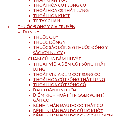
THOÁI HÓA CỘT SỐNG CỔ
THOÁI HÓA CS THẮT LƯNG
THOÁI HÓA KHỚP
TÊ TAY CHÂN
THUỐC ĐÔNG Y GIA TRUYỀN
ĐÔNG Y
THUỐC QUÝ
THUỐC ĐÔNG Y
THUỐC SẮC ĐÔNG Y(THUỐC ĐÔNG Y
SẮC VỚI NƯỚC)
CHÂM CỨU & BẤM HUYỆT
THOÁT VỊ ĐĨA ĐỆM CỘT SỐNG THẮT
LƯNG
THOÁT VỊ ĐĨA ĐỆM CỘT SỐNG CỔ
THOÁI HÓA CỘT SỐNG THẮT LƯNG
THOÁI HÓA CỘT SỐNG CỔ
ĐAU THẦN KINH TỌA
ĐIỂM KÍCH HOẠT (TRIGGER POINT)
GÂN CƠ
BỆNH NHÂN ĐAU DO CO THẮT CƠ
BỆNH NHÂN ĐAU DO CỨNG KHỚP
BỆNH NHÂN ĐAU DO BONG GÂN , VIÊM