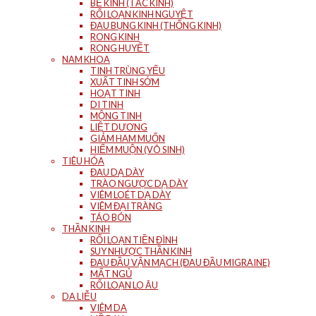
BẾ KINH (TẮC KINH)
RỐI LOẠN KINH NGUYỆT
ĐAU BỤNG KINH (THỐNG KINH)
RONG KINH
RONG HUYẾT
NAM KHOA
TINH TRÙNG YẾU
XUẤT TINH SỚM
HOẠT TINH
DI TINH
MỘNG TINH
LIỆT DƯƠNG
GIẢM HAM MUỐN
HIẾM MUỘN (VÔ SINH)
TIÊU HÓA
ĐAU DẠ DÀY
TRÀO NGƯỢC DẠ DÀY
VIÊM LOÉT DẠ DÀY
VIÊM ĐẠI TRÀNG
TÁO BÓN
THẦN KINH
RỐI LOẠN TIỀN ĐÌNH
SUY NHƯỢC THẦN KINH
ĐAU ĐẦU VẬN MẠCH (ĐAU ĐẦU MIGRAINE)
MẤT NGỦ
RỐI LOẠN LO ÂU
DA LIỄU
VIÊM DA