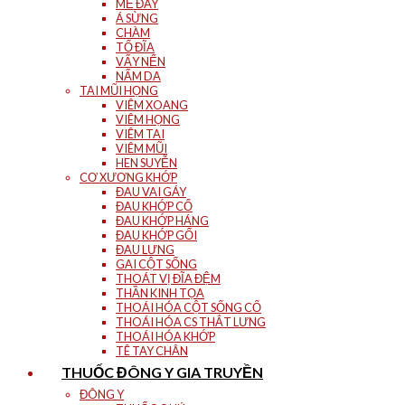
MỀ ĐAY
Á SỪNG
CHÀM
TỔ ĐĨA
VẨY NẾN
NẤM DA
TAI MŨI HỌNG
VIÊM XOANG
VIÊM HỌNG
VIÊM TAI
VIÊM MŨI
HEN SUYỄN
CƠ XƯƠNG KHỚP
ĐAU VAI GÁY
ĐAU KHỚP CỔ
ĐAU KHỚP HÁNG
ĐAU KHỚP GỐI
ĐAU LƯNG
GAI CỘT SỐNG
THOÁT VỊ ĐĨA ĐỆM
THẦN KINH TỌA
THOÁI HÓA CỘT SỐNG CỔ
THOÁI HÓA CS THẮT LƯNG
THOÁI HÓA KHỚP
TÊ TAY CHÂN
THUỐC ĐÔNG Y GIA TRUYỀN
ĐÔNG Y