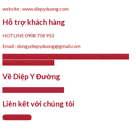
website : www.diepyduong.com
Hỗ trợ khách hàng
HOTLINE 0908 758 910
Email : dongydiepyduong@gmail.com
Hướng dẫn mua hàng
Hướng dẫn thanh toán
Chính sách giao
hàng
Chính sách bảo mật
Về Diệp Y Đường
- Giới thiệu
- Thông tin liên hệ
Liên kết với chúng tôi
FB FANPAGE