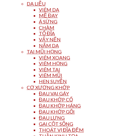
DA LIỄU
VIÊM DA
MỀ ĐAY
Á SỪNG
CHÀM
TỔ ĐĨA
VẨY NẾN
NẤM DA
TAI MŨI HỌNG
VIÊM XOANG
VIÊM HỌNG
VIÊM TAI
VIÊM MŨI
HEN SUYỄN
CƠ XƯƠNG KHỚP
ĐAU VAI GÁY
ĐAU KHỚP CỔ
ĐAU KHỚP HÁNG
ĐAU KHỚP GỐI
ĐAU LƯNG
GAI CỘT SỐNG
THOÁT VỊ ĐĨA ĐỆM
THẦN KINH TỌA