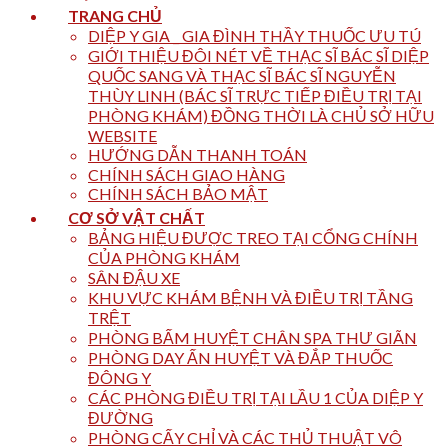
TRANG CHỦ
DIỆP Y GIA _ GIA ĐÌNH THẦY THUỐC ƯU TÚ
GIỚI THIỆU ĐÔI NÉT VỀ THẠC SĨ BÁC SĨ DIỆP
QUỐC SANG VÀ THẠC SĨ BÁC SĨ NGUYỄN
THÙY LINH (BÁC SĨ TRỰC TIẾP ĐIỀU TRỊ TẠI
PHÒNG KHÁM) ĐỒNG THỜI LÀ CHỦ SỞ HỮU
WEBSITE
HƯỚNG DẪN THANH TOÁN
CHÍNH SÁCH GIAO HÀNG
CHÍNH SÁCH BẢO MẬT
CƠ SỞ VẬT CHẤT
BẢNG HIỆU ĐƯỢC TREO TẠI CỔNG CHÍNH
CỦA PHÒNG KHÁM
SÂN ĐẬU XE
KHU VỰC KHÁM BỆNH VÀ ĐIỀU TRỊ TẦNG
TRỆT
PHÒNG BẤM HUYỆT CHÂN SPA THƯ GIÃN
PHÒNG DAY ẤN HUYỆT VÀ ĐẮP THUỐC
ĐÔNG Y
CÁC PHÒNG ĐIỀU TRỊ TẠI LẦU 1 CỦA DIỆP Y
ĐƯỜNG
PHÒNG CẤY CHỈ VÀ CÁC THỦ THUẬT VÔ