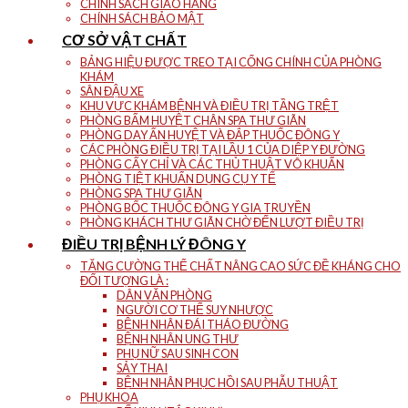
CHÍNH SÁCH GIAO HÀNG
CHÍNH SÁCH BẢO MẬT
CƠ SỞ VẬT CHẤT
BẢNG HIỆU ĐƯỢC TREO TẠI CỔNG CHÍNH CỦA PHÒNG
KHÁM
SÂN ĐẬU XE
KHU VỰC KHÁM BỆNH VÀ ĐIỀU TRỊ TẦNG TRỆT
PHÒNG BẤM HUYỆT CHÂN SPA THƯ GIÃN
PHÒNG DAY ẤN HUYỆT VÀ ĐẮP THUỐC ĐÔNG Y
CÁC PHÒNG ĐIỀU TRỊ TẠI LẦU 1 CỦA DIỆP Y ĐƯỜNG
PHÒNG CẤY CHỈ VÀ CÁC THỦ THUẬT VÔ KHUẨN
PHÒNG TIỆT KHUẨN DỤNG CỤ Y TẾ
PHÒNG SPA THƯ GIÃN
PHÒNG BỐC THUỐC ĐÔNG Y GIA TRUYỀN
PHÒNG KHÁCH THƯ GIÃN CHỜ ĐẾN LƯỢT ĐIỀU TRỊ
ĐIỀU TRỊ BỆNH LÝ ĐÔNG Y
TĂNG CƯỜNG THỂ CHẤT NÂNG CAO SỨC ĐỀ KHÁNG CHO
ĐỐI TƯỢNG LÀ :
DÂN VĂN PHÒNG
NGƯỜI CƠ THỂ SUY NHƯỢC
BỆNH NHÂN ĐÁI THÁO ĐƯỜNG
BỆNH NHÂN UNG THƯ
PHỤ NỮ SAU SINH CON
SẢY THAI
BỆNH NHÂN PHỤC HỒI SAU PHẪU THUẬT
PHỤ KHOA