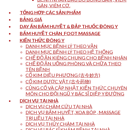
GÂN, VIÊM CƠ.
TỔNG HỢP CÁC SẢN PHẨM
BẢNG GIÁ
DAY ẤN BẤM HUYỆT & ĐẮP THUỐC ĐÔNG Y
BẤM HUYỆT CHÂN_FOOT MASSAGE
KIẾN THỨC ĐÔNG Y
DANH MỤC BỆNH LÝ THEO VẦN
DANH MỤC BỆNH LÝ THEO HỆ THỐNG
CHẾ ĐỘ ĂN KIÊNG CHUNG CHO BỆNH NHÂN
CHẾ ĐỘ ĂN UỐNG PHÒNG VÀ CHỮA THEO
TÊN BỆNH
CỔ KIM DIỆU PHƯƠNG (古今妙方)
CỔ KIM DƯỢC VẬT (古今药物)
CỦNG CỐ VÀ CẬP NHẬT KIẾN THỨC CHUYÊN
MÔN CHO ĐỘI NGŨ Y BÁC SĨ DIỆP Y ĐƯỜNG
DỊCH VỤ TẠI NHÀ
DỊCH VỤ CHÂM CỨU TẠI NHÀ
DỊCH VỤ BẤM HUYỆT, XOA BÓP , MASSAGE
TRỊ LIỆU TẠI NHÀ
DỊCH VỤ THỦY CHÂM TẠI NHÀ
DỊCH VỤ BÁC SĨ KHÁM BỆNH TẠI NHÀ