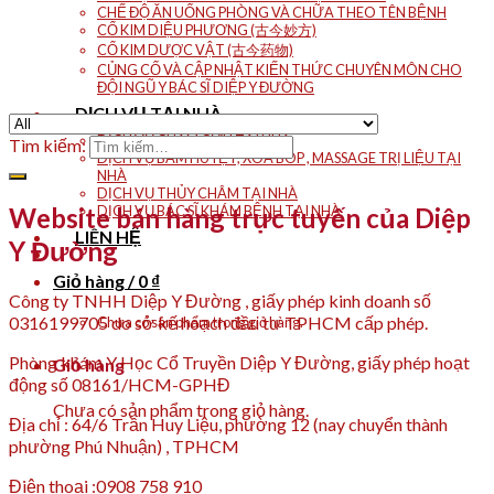
CHẾ ĐỘ ĂN UỐNG PHÒNG VÀ CHỮA THEO TÊN BỆNH
CỔ KIM DIỆU PHƯƠNG (古今妙方)
CỔ KIM DƯỢC VẬT (古今药物)
CỦNG CỐ VÀ CẬP NHẬT KIẾN THỨC CHUYÊN MÔN CHO
ĐỘI NGŨ Y BÁC SĨ DIỆP Y ĐƯỜNG
DỊCH VỤ TẠI NHÀ
DỊCH VỤ CHÂM CỨU TẠI NHÀ
Tìm kiếm:
DỊCH VỤ BẤM HUYỆT, XOA BÓP , MASSAGE TRỊ LIỆU TẠI
NHÀ
DỊCH VỤ THỦY CHÂM TẠI NHÀ
Website bán hàng trực tuyến của Diệp
DỊCH VỤ BÁC SĨ KHÁM BỆNH TẠI NHÀ
LIÊN HỆ
Y Đường
Giỏ hàng /
0
₫
Công ty TNHH Diệp Y Đường , giấy phép kinh doanh số
0316199705 do sở kế hoạch đầu tư TPHCM cấp phép.
Chưa có sản phẩm trong giỏ hàng.
Phòng khám Y Học Cổ Truyền Diệp Y Đường, giấy phép hoạt
Giỏ hàng
động số 08161/HCM-GPHĐ
Chưa có sản phẩm trong giỏ hàng.
Địa chỉ : 64/6 Trần Huy Liệu, phường 12 (nay chuyển thành
phường Phú Nhuận) , TPHCM
Điện thoại :0908 758 910