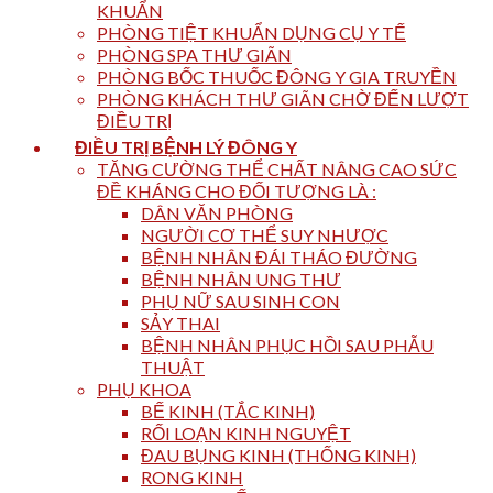
KHUẨN
PHÒNG TIỆT KHUẨN DỤNG CỤ Y TẾ
PHÒNG SPA THƯ GIÃN
PHÒNG BỐC THUỐC ĐÔNG Y GIA TRUYỀN
PHÒNG KHÁCH THƯ GIÃN CHỜ ĐẾN LƯỢT
ĐIỀU TRỊ
ĐIỀU TRỊ BỆNH LÝ ĐÔNG Y
TĂNG CƯỜNG THỂ CHẤT NÂNG CAO SỨC
ĐỀ KHÁNG CHO ĐỐI TƯỢNG LÀ :
DÂN VĂN PHÒNG
NGƯỜI CƠ THỂ SUY NHƯỢC
BỆNH NHÂN ĐÁI THÁO ĐƯỜNG
BỆNH NHÂN UNG THƯ
PHỤ NỮ SAU SINH CON
SẢY THAI
BỆNH NHÂN PHỤC HỒI SAU PHẪU
THUẬT
PHỤ KHOA
BẾ KINH (TẮC KINH)
RỐI LOẠN KINH NGUYỆT
ĐAU BỤNG KINH (THỐNG KINH)
RONG KINH