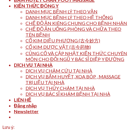
KIẾN THỨC ĐÔNG Y
DANH MỤC BỆNH LÝ THEO VẦN
DANH MỤC BỆNH LÝ THEO HỆ THỐNG
CHẾ ĐỘ ĂN KIÊNG CHUNG CHO BỆNH NHÂN
CHẾ ĐỘ ĂN UỐNG PHÒNG VÀ CHỮA THEO
TÊN BỆNH
CỔ KIM DIỆU PHƯƠNG (古今妙方)
CỔ KIM DƯỢC VẬT (古今药物)
CỦNG CỐ VÀ CẬP NHẬT KIẾN THỨC CHUYÊN
MÔN CHO ĐỘI NGŨ Y BÁC SĨ DIỆP Y ĐƯỜNG
DỊCH VỤ TẠI NHÀ
DỊCH VỤ CHÂM CỨU TẠI NHÀ
DỊCH VỤ BẤM HUYỆT, XOA BÓP , MASSAGE
TRỊ LIỆU TẠI NHÀ
DỊCH VỤ THỦY CHÂM TẠI NHÀ
DỊCH VỤ BÁC SĨ KHÁM BỆNH TẠI NHÀ
LIÊN HỆ
Đăng nhập
Newsletter
Lưu ý: