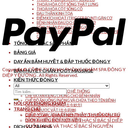
THOÁI HÓA CỘT SỐNG THẮT LƯNG
THOÁI HÓA CỘT SỐNG CỔ
ĐAU THẦN KINH TỌA
ĐIỂM KÍCH HOẠT (TRIGGER POINT) GÂN CƠ
BỆNH NHÂN ĐAU DO CO THẮT CƠ
BỆNH NHÂN ĐAU DO CỨNG KHỚP
BỆNH NHÂN ĐAU DO BONG GÂN , VIÊM GÂN, VIÊM
CƠ.
TỔNG HỢP CÁC SẢN PHẨM
BẢNG GIÁ
DAY ẤN BẤM HUYỆT & ĐẮP THUỐC ĐÔNG Y
Copyright © CÔNG TY TNHH PHÒNG KHÁM SPA ĐÔNG Y
BẤM HUYỆT CHÂN_FOOT MASSAGE
DIỆP Y ĐƯỜNG . All Rights Reserved.
KIẾN THỨC ĐÔNG Y
DANH MỤC BỆNH LÝ THEO VẦN
Tìm
DANH MỤC BỆNH LÝ THEO HỆ THỐNG
CHẾ ĐỘ ĂN KIÊNG CHUNG CHO BỆNH NHÂN
kiếm:
CHẾ ĐỘ ĂN UỐNG PHÒNG VÀ CHỮA THEO TÊN BỆNH
NỘI QUY PHÒNG KHÁM
CỔ KIM DIỆU PHƯƠNG (古今妙方)
TRANG CHỦ
CỔ KIM DƯỢC VẬT (古今药物)
DIỆP Y GIA _ GIA ĐÌNH THẦY THUỐC ƯU TÚ
CỦNG CỐ VÀ CẬP NHẬT KIẾN THỨC CHUYÊN MÔN CHO
ĐỘI NGŨ Y BÁC SĨ DIỆP Y ĐƯỜNG
GIỚI THIỆU ĐÔI NÉT VỀ THẠC SĨ BÁC SĨ DIỆP
QUỐC SANG VÀ THẠC SĨ BÁC SĨ NGUYỄN
DỊCH VỤ TẠI NHÀ