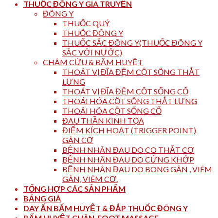
THUỐC ĐÔNG Y GIA TRUYỀN
ĐÔNG Y
THUỐC QUÝ
THUỐC ĐÔNG Y
THUỐC SẮC ĐÔNG Y(THUỐC ĐÔNG Y
SẮC VỚI NƯỚC)
CHÂM CỨU & BẤM HUYỆT
THOÁT VỊ ĐĨA ĐỆM CỘT SỐNG THẮT
LƯNG
THOÁT VỊ ĐĨA ĐỆM CỘT SỐNG CỔ
THOÁI HÓA CỘT SỐNG THẮT LƯNG
THOÁI HÓA CỘT SỐNG CỔ
ĐAU THẦN KINH TỌA
ĐIỂM KÍCH HOẠT (TRIGGER POINT)
GÂN CƠ
BỆNH NHÂN ĐAU DO CO THẮT CƠ
BỆNH NHÂN ĐAU DO CỨNG KHỚP
BỆNH NHÂN ĐAU DO BONG GÂN , VIÊM
GÂN, VIÊM CƠ.
TỔNG HỢP CÁC SẢN PHẨM
BẢNG GIÁ
DAY ẤN BẤM HUYỆT & ĐẮP THUỐC ĐÔNG Y
BẤM HUYỆT CHÂN_FOOT MASSAGE