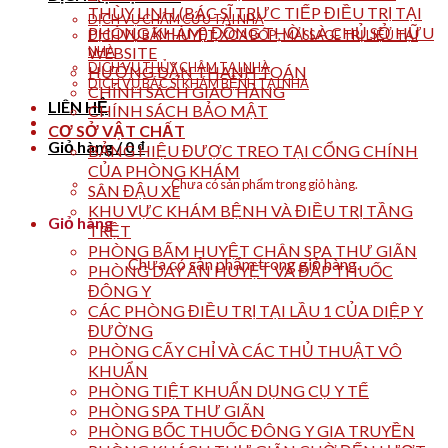
THÙY LINH (BÁC SĨ TRỰC TIẾP ĐIỀU TRỊ TẠI
DỊCH VỤ CHÂM CỨU TẠI NHÀ
PHÒNG KHÁM) ĐỒNG THỜI LÀ CHỦ SỞ HỮU
DỊCH VỤ BẤM HUYỆT, XOA BÓP , MASSAGE TRỊ LIỆU TẠI
NHÀ
WEBSITE
DỊCH VỤ THỦY CHÂM TẠI NHÀ
HƯỚNG DẪN THANH TOÁN
DỊCH VỤ BÁC SĨ KHÁM BỆNH TẠI NHÀ
CHÍNH SÁCH GIAO HÀNG
LIÊN HỆ
CHÍNH SÁCH BẢO MẬT
CƠ SỞ VẬT CHẤT
Giỏ hàng /
0
₫
BẢNG HIỆU ĐƯỢC TREO TẠI CỔNG CHÍNH
CỦA PHÒNG KHÁM
Chưa có sản phẩm trong giỏ hàng.
SÂN ĐẬU XE
KHU VỰC KHÁM BỆNH VÀ ĐIỀU TRỊ TẦNG
Giỏ hàng
TRỆT
PHÒNG BẤM HUYỆT CHÂN SPA THƯ GIÃN
Chưa có sản phẩm trong giỏ hàng.
PHÒNG DAY ẤN HUYỆT VÀ ĐẮP THUỐC
ĐÔNG Y
CÁC PHÒNG ĐIỀU TRỊ TẠI LẦU 1 CỦA DIỆP Y
ĐƯỜNG
PHÒNG CẤY CHỈ VÀ CÁC THỦ THUẬT VÔ
KHUẨN
PHÒNG TIỆT KHUẨN DỤNG CỤ Y TẾ
PHÒNG SPA THƯ GIÃN
PHÒNG BỐC THUỐC ĐÔNG Y GIA TRUYỀN