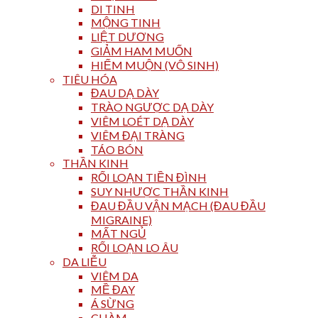
DI TINH
MỘNG TINH
LIỆT DƯƠNG
GIẢM HAM MUỐN
HIẾM MUỘN (VÔ SINH)
TIÊU HÓA
ĐAU DẠ DÀY
TRÀO NGƯỢC DẠ DÀY
VIÊM LOÉT DẠ DÀY
VIÊM ĐẠI TRÀNG
TÁO BÓN
THẦN KINH
RỐI LOẠN TIỀN ĐÌNH
SUY NHƯỢC THẦN KINH
ĐAU ĐẦU VẬN MẠCH (ĐAU ĐẦU
MIGRAINE)
MẤT NGỦ
RỐI LOẠN LO ÂU
DA LIỄU
VIÊM DA
MỀ ĐAY
Á SỪNG
CHÀM