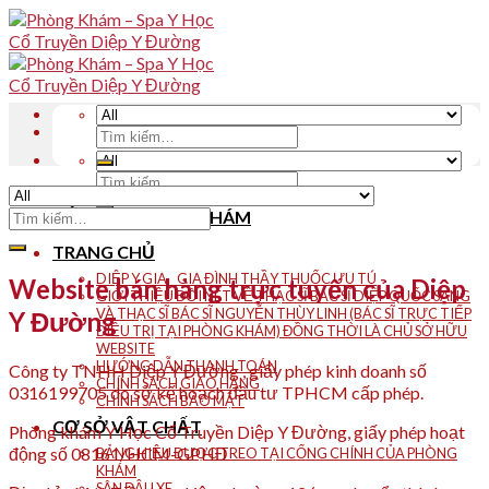
Skip
to
content
Tìm
kiếm:
Tìm
kiếm:
Tìm
NỘI QUY PHÒNG KHÁM
kiếm:
TRANG CHỦ
DIỆP Y GIA _ GIA ĐÌNH THẦY THUỐC ƯU TÚ
Website bán hàng trực tuyến của Diệp
GIỚI THIỆU ĐÔI NÉT VỀ THẠC SĨ BÁC SĨ DIỆP QUỐC SANG
VÀ THẠC SĨ BÁC SĨ NGUYỄN THÙY LINH (BÁC SĨ TRỰC TIẾP
Y Đường
ĐIỀU TRỊ TẠI PHÒNG KHÁM) ĐỒNG THỜI LÀ CHỦ SỞ HỮU
WEBSITE
HƯỚNG DẪN THANH TOÁN
Công ty TNHH Diệp Y Đường , giấy phép kinh doanh số
CHÍNH SÁCH GIAO HÀNG
0316199705 do sở kế hoạch đầu tư TPHCM cấp phép.
CHÍNH SÁCH BẢO MẬT
CƠ SỞ VẬT CHẤT
Phòng khám Y Học Cổ Truyền Diệp Y Đường, giấy phép hoạt
động số 08161/HCM-GPHĐ
BẢNG HIỆU ĐƯỢC TREO TẠI CỔNG CHÍNH CỦA PHÒNG
KHÁM
SÂN ĐẬU XE