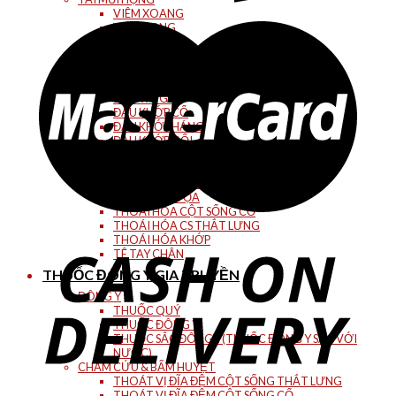
VIÊM XOANG
VIÊM HỌNG
VIÊM TAI
VIÊM MŨI
HEN SUYỄN
CƠ XƯƠNG KHỚP
ĐAU VAI GÁY
ĐAU KHỚP CỔ
ĐAU KHỚP HÁNG
ĐAU KHỚP GỐI
ĐAU LƯNG
GAI CỘT SỐNG
THOÁT VỊ ĐĨA ĐỆM
THẦN KINH TỌA
THOÁI HÓA CỘT SỐNG CỔ
THOÁI HÓA CS THẮT LƯNG
THOÁI HÓA KHỚP
TÊ TAY CHÂN
THUỐC ĐÔNG Y GIA TRUYỀN
ĐÔNG Y
THUỐC QUÝ
THUỐC ĐÔNG Y
THUỐC SẮC ĐÔNG Y(THUỐC ĐÔNG Y SẮC VỚI
NƯỚC)
CHÂM CỨU & BẤM HUYỆT
THOÁT VỊ ĐĨA ĐỆM CỘT SỐNG THẮT LƯNG
THOÁT VỊ ĐĨA ĐỆM CỘT SỐNG CỔ