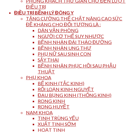
PHÒNG KHÁCH THƯ GIÃN CHỜ ĐẾN LƯỢT
ĐIỀU TRỊ
ĐIỀU TRỊ BỆNH LÝ ĐÔNG Y
TĂNG CƯỜNG THỂ CHẤT NÂNG CAO SỨC
ĐỀ KHÁNG CHO ĐỐI TƯỢNG LÀ :
DÂN VĂN PHÒNG
NGƯỜI CƠ THỂ SUY NHƯỢC
BỆNH NHÂN ĐÁI THÁO ĐƯỜNG
BỆNH NHÂN UNG THƯ
PHỤ NỮ SAU SINH CON
SẢY THAI
BỆNH NHÂN PHỤC HỒI SAU PHẪU
THUẬT
PHỤ KHOA
BẾ KINH (TẮC KINH)
RỐI LOẠN KINH NGUYỆT
ĐAU BỤNG KINH (THỐNG KINH)
RONG KINH
RONG HUYẾT
NAM KHOA
TINH TRÙNG YẾU
XUẤT TINH SỚM
HOẠT TINH