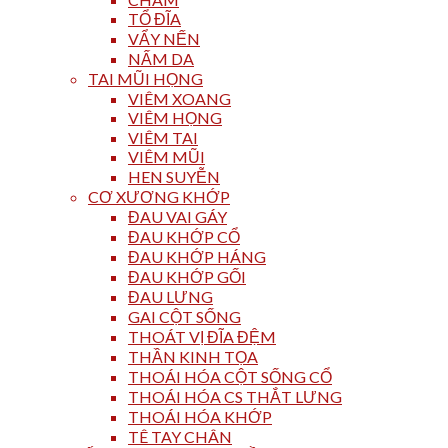
TỔ ĐĨA
VẨY NẾN
NẤM DA
TAI MŨI HỌNG
VIÊM XOANG
VIÊM HỌNG
VIÊM TAI
VIÊM MŨI
HEN SUYỄN
CƠ XƯƠNG KHỚP
ĐAU VAI GÁY
ĐAU KHỚP CỔ
ĐAU KHỚP HÁNG
ĐAU KHỚP GỐI
ĐAU LƯNG
GAI CỘT SỐNG
THOÁT VỊ ĐĨA ĐỆM
THẦN KINH TỌA
THOÁI HÓA CỘT SỐNG CỔ
THOÁI HÓA CS THẮT LƯNG
THOÁI HÓA KHỚP
TÊ TAY CHÂN