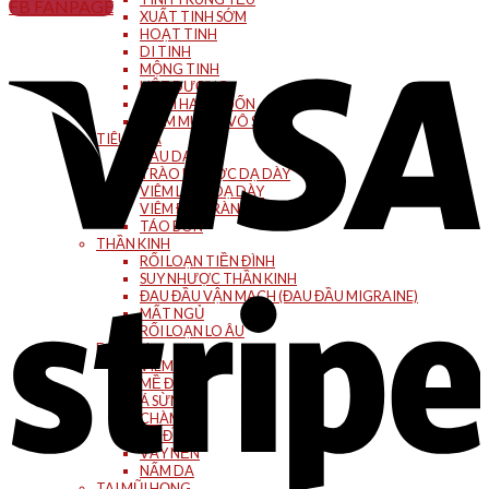
FB FANPAGE
XUẤT TINH SỚM
HOẠT TINH
DI TINH
MỘNG TINH
LIỆT DƯƠNG
GIẢM HAM MUỐN
HIẾM MUỘN (VÔ SINH)
TIÊU HÓA
ĐAU DẠ DÀY
TRÀO NGƯỢC DẠ DÀY
VIÊM LOÉT DẠ DÀY
VIÊM ĐẠI TRÀNG
TÁO BÓN
THẦN KINH
RỐI LOẠN TIỀN ĐÌNH
SUY NHƯỢC THẦN KINH
ĐAU ĐẦU VẬN MẠCH (ĐAU ĐẦU MIGRAINE)
MẤT NGỦ
RỐI LOẠN LO ÂU
DA LIỄU
VIÊM DA
MỀ ĐAY
Á SỪNG
CHÀM
TỔ ĐĨA
VẨY NẾN
NẤM DA
TAI MŨI HỌNG