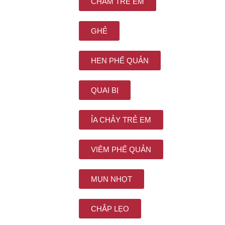
CHÀM TRẺ EM
GHẺ
HEN PHẾ QUẢN
QUAI BỊ
ỈA CHẢY TRẺ EM
VIÊM PHẾ QUẢN
MỤN NHỌT
CHẮP LẸO