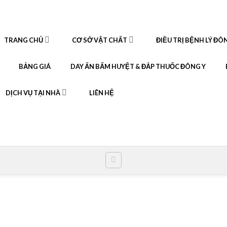
TRANG CHỦ
CƠ SỞ VẬT CHẤT
ĐIỀU TRỊ BỆNH LÝ ĐÔ
BẢNG GIÁ
DAY ẤN BẤM HUYỆT & ĐẮP THUỐC ĐÔNG Y
DỊCH VỤ TẠI NHÀ
LIÊN HỆ