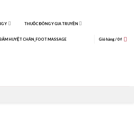
NG Y
THUỐC ĐÔNG Y GIA TRUYỀN
BẤM HUYỆT CHÂN_FOOT MASSAGE
Giỏ hàng /
0
₫