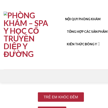
NỘI QUY PHÒNG KHÁM
TỔNG HỢP CÁC SẢN PHẨM
KIẾN THỨC ĐÔNG Y
TRẺ EM KHÓC ĐÊM