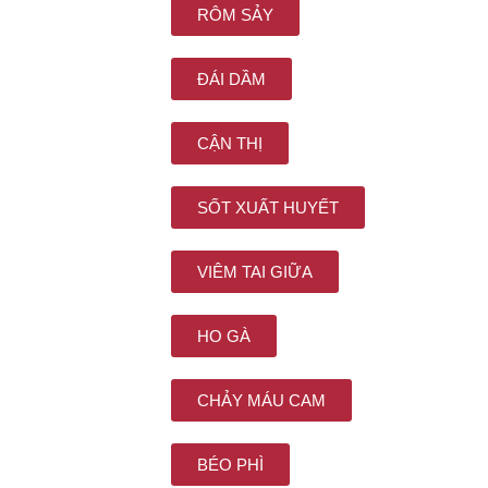
RÔM SẢY
ĐÁI DẦM
CẬN THỊ
SỐT XUẤT HUYẾT
VIÊM TAI GIỮA
HO GÀ
CHẢY MÁU CAM
BÉO PHÌ