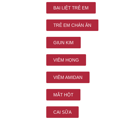
BẠI LIỆT TRẺ EM
TRẺ EM CHÁN ĂN
GIUN KIM
VIÊM HỌNG
VIÊM AMIDAN
MẮT HỘT
CAI SỮA