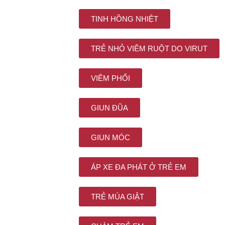
TINH HỒNG NHIỆT
TRẺ NHỎ VIÊM RUỘT DO VIRUT
VIÊM PHỔI
GIUN ĐŨA
GIUN MÓC
ÁP XE ĐA PHÁT Ở TRẺ EM
TRẺ MÚA GIẬT